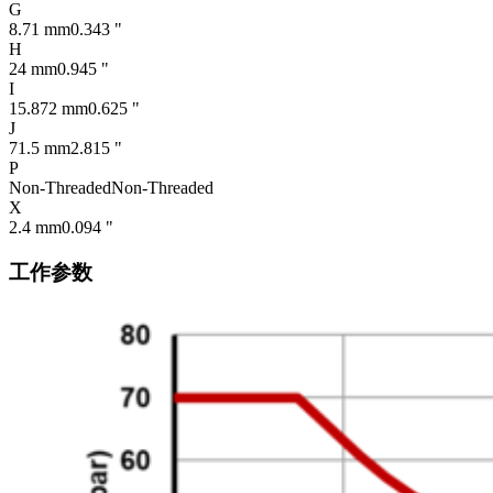
G
8.71 mm
0.343 "
H
24 mm
0.945 "
I
15.872 mm
0.625 "
J
71.5 mm
2.815 "
P
Non-Threaded
Non-Threaded
X
2.4 mm
0.094 "
工作参数