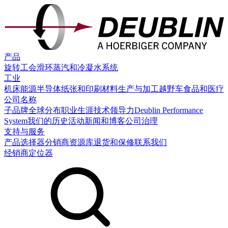
产品
旋转工会
滑环
蒸汽和冷凝水系统
工业
机床
能源
半导体
纸张和印刷
材料生产与加工
越野车
食品和医疗
公司名称
子品牌
全球分布
职业生涯
技术领导力
Deublin Performance
System
我们的历史
活动
新闻和博客
公司治理
支持与服务
产品选择器
分销商
资源库
退货和保修
联系我们
经销商定位器