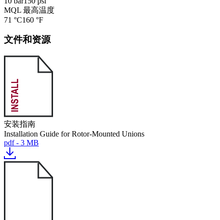
10 bar
150 psi
MQL 最高温度
71 °C
160 °F
文件和资源
安装指南
Installation Guide for Rotor-Mounted Unions
pdf - 3 MB