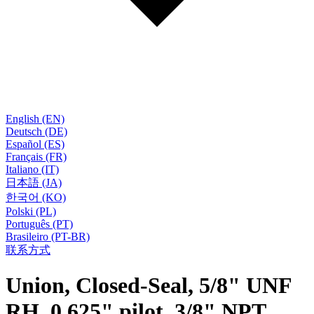
English (EN)
Deutsch (DE)
Español (ES)
Français (FR)
Italiano (IT)
日本語 (JA)
한국어 (KO)
Polski (PL)
Português (PT)
Brasileiro (PT-BR)
联系方式
Union, Closed-Seal, 5/8" UNF
RH, 0.625" pilot, 3/8" NPT