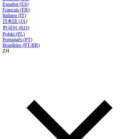
Español (ES)
Français (FR)
Italiano (IT)
日本語 (JA)
한국어 (KO)
Polski (PL)
Português (PT)
Brasileiro (PT-BR)
ZH