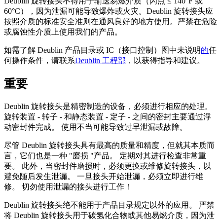
Deublin 旋转接头不得用于输送易燃介质（闪点 ≤ 140°F 或
60°C），因为泄漏可能导致爆炸或火灾。Deublin 旋转接头应
按照介质的标准安全准则在通风良好的地方使用。严禁在危险
或腐蚀性介质上使用我们的产品。
如需了解 Deublin 产品目录或 IC（接口控制）图中未说明
的
任
何操作条件，请联系
Deublin 工程部
，以获得指导和建议。
重要
Deublin 旋转接头是精密制造的设备，必须进行相应的处理。
旋转装置 - 转子 - 和静态装置 - 定子 - 之间的密封主要通过浮
动密封件完成。 使用不当可能导致过早泄漏或故障。
尽管 Deublin 旋转接头具有最高的质量和精度，但就其本质而
言，它们也是一种 "磨损 "产品。 定期对其进行检查非常重
要。 此外，当密封件磨损时，必须更换或维修旋转接头，以
避免随后发生泄漏。 一旦接头开始泄漏，必须立即进行维
修。 切勿使用泄漏的接头进行工作！
Deublin 旋转接头绝不能用于产品目录规定以外的应用。 严禁
将 Deublin 旋转接头用于碳氢化合物或其他易燃介质，因为泄