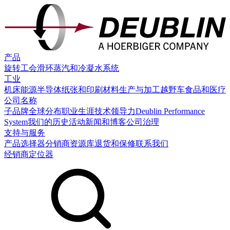
产品
旋转工会
滑环
蒸汽和冷凝水系统
工业
机床
能源
半导体
纸张和印刷
材料生产与加工
越野车
食品和医疗
公司名称
子品牌
全球分布
职业生涯
技术领导力
Deublin Performance
System
我们的历史
活动
新闻和博客
公司治理
支持与服务
产品选择器
分销商
资源库
退货和保修
联系我们
经销商定位器