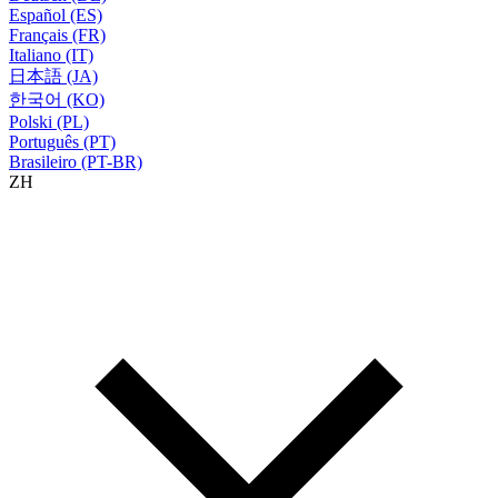
Español (ES)
Français (FR)
Italiano (IT)
日本語 (JA)
한국어 (KO)
Polski (PL)
Português (PT)
Brasileiro (PT-BR)
ZH