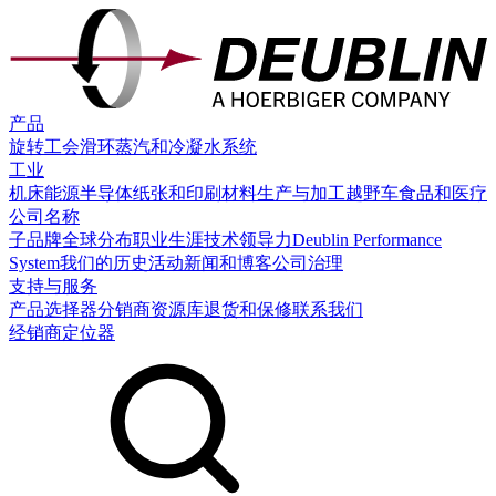
产品
旋转工会
滑环
蒸汽和冷凝水系统
工业
机床
能源
半导体
纸张和印刷
材料生产与加工
越野车
食品和医疗
公司名称
子品牌
全球分布
职业生涯
技术领导力
Deublin Performance
System
我们的历史
活动
新闻和博客
公司治理
支持与服务
产品选择器
分销商
资源库
退货和保修
联系我们
经销商定位器