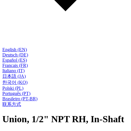
English (EN)
Deutsch (DE)
Español (ES)
Français (FR)
Italiano (IT)
日本語 (JA)
한국어 (KO)
Polski (PL)
Português (PT)
Brasileiro (PT-BR)
联系方式
Union, 1/2" NPT RH, In-Shaft