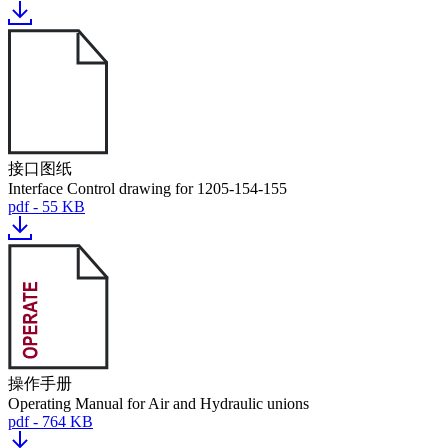
接口图纸
Interface Control drawing for 1205-154-155
pdf - 55 KB
操作手册
Operating Manual for Air and Hydraulic unions
pdf - 764 KB