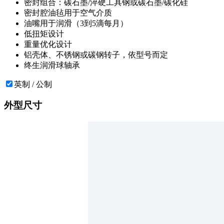
密封组合：碳石墨/淬硬工具钢或碳石墨/碳化硅
密封腔油毡用于空气介质
油嘴用于润滑（3到5滴每月）
低扭矩设计
重量优化设计
铝壳体、不锈钢或碳钢转子，依型号而定
终生润滑球轴承
英制 / 公制
外型尺寸