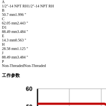
A
1/2"-14 NPT RH
1/2"-14 NPT RH
B
50.7 mm
1.996 "
C
62.05 mm
2.443 "
D1
88.49 mm
3.484 "
E
14.3 mm
0.563 "
H
28.58 mm
1.125 "
J
88.49 mm
3.484 "
P
Non-Threaded
Non-Threaded
工作参数