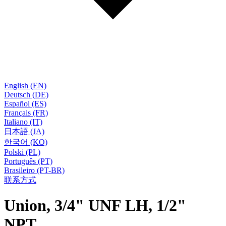
English (EN)
Deutsch (DE)
Español (ES)
Français (FR)
Italiano (IT)
日本語 (JA)
한국어 (KO)
Polski (PL)
Português (PT)
Brasileiro (PT-BR)
联系方式
Union, 3/4" UNF LH, 1/2"
NPT