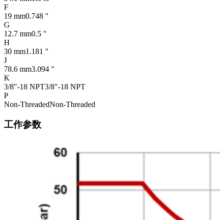
F
19 mm
0.748 "
G
12.7 mm
0.5 "
H
30 mm
1.181 "
J
78.6 mm
3.094 "
K
3/8"-18 NPT
3/8"-18 NPT
P
Non-Threaded
Non-Threaded
工作参数