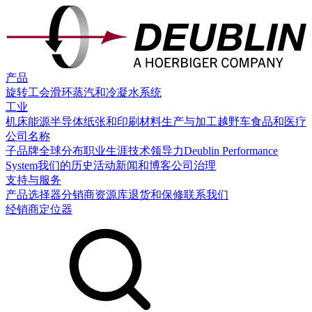
产品
旋转工会
滑环
蒸汽和冷凝水系统
工业
机床
能源
半导体
纸张和印刷
材料生产与加工
越野车
食品和医疗
公司名称
子品牌
全球分布
职业生涯
技术领导力
Deublin Performance
System
我们的历史
活动
新闻和博客
公司治理
支持与服务
产品选择器
分销商
资源库
退货和保修
联系我们
经销商定位器