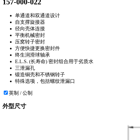
157-000-022
单通道和双通道设计
自支撑旋接器
径向壳体连接
平衡机械密封
压窝转子密封
方便快捷更换密封件
终生润滑球轴承
E.L.S. (长寿命) 密封组合用于劣质水
三泄漏孔
锻造铜壳和不锈钢转子
特殊选项，包括螺纹泄漏口
英制 / 公制
外型尺寸