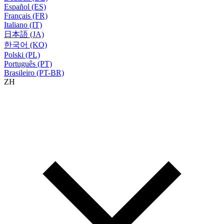
Español (ES)
Français (FR)
Italiano (IT)
日本語 (JA)
한국어 (KO)
Polski (PL)
Português (PT)
Brasileiro (PT-BR)
ZH