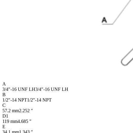
A
3/4"-16 UNF LH
3/4"-16 UNF LH
B
1/2"-14 NPT
1/2"-14 NPT
C
57.2 mm
2.252 "
D1
119 mm
4.685 "
E
34.1 mm
1.343 "