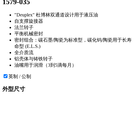
1579-035
"Deuplex" 杜博林双通道设计用于液压油
自支撑旋接器
法兰转子
平衡机械密封
密封组合：碳石墨/陶瓷为标准型，碳化钨/陶瓷用于长寿
命型 (E.L.S.)
全介质流
铝壳体与铸铁转子
油嘴用于润滑（3到5滴每月）
英制 / 公制
外型尺寸