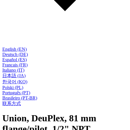
English (EN)
Deutsch (DE)
Español (ES)
Français (FR)
Italiano (IT)
日本語 (JA)
한국어 (KO)
Polski (PL)
Português (PT)
Brasileiro (PT-BR)
联系方式
Union, DeuPlex, 81 mm
flange/pilot, 1/2" NPT