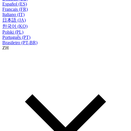
Español (ES)
Français (FR)
Italiano (IT)
日本語 (JA)
한국어 (KO)
Polski (PL)
Português (PT)
Brasileiro (PT-BR)
ZH