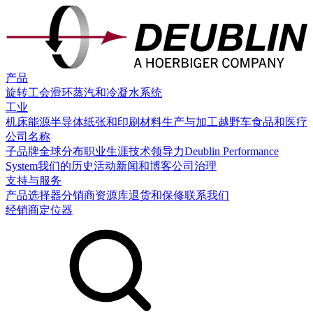
产品
旋转工会
滑环
蒸汽和冷凝水系统
工业
机床
能源
半导体
纸张和印刷
材料生产与加工
越野车
食品和医疗
公司名称
子品牌
全球分布
职业生涯
技术领导力
Deublin Performance
System
我们的历史
活动
新闻和博客
公司治理
支持与服务
产品选择器
分销商
资源库
退货和保修
联系我们
经销商定位器