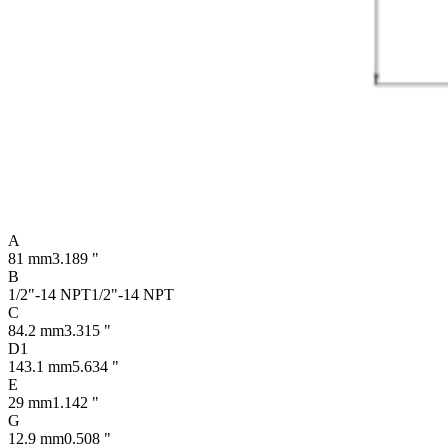
A
81 mm
3.189 "
B
1/2"-14 NPT
1/2"-14 NPT
C
84.2 mm
3.315 "
D1
143.1 mm
5.634 "
E
29 mm
1.142 "
G
12.9 mm
0.508 "