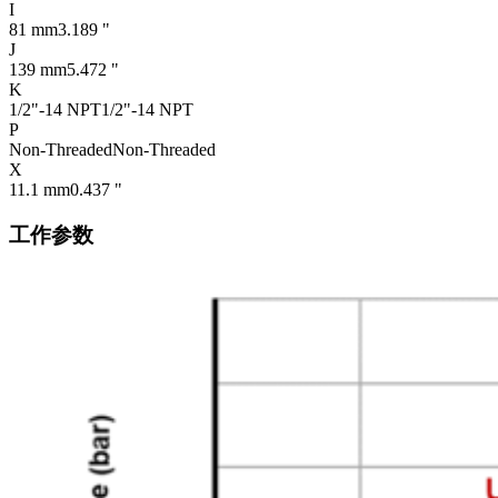
I
81 mm
3.189 "
J
139 mm
5.472 "
K
1/2"-14 NPT
1/2"-14 NPT
P
Non-Threaded
Non-Threaded
X
11.1 mm
0.437 "
工作参数