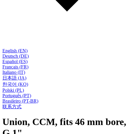
English (EN)
Deutsch (DE)
Español (ES)
Français (FR)
Italiano (IT)
日本語 (JA)
한국어 (KO)
Polski (PL)
Português (PT)
Brasileiro (PT-BR)
联系方式
Union, CCM, fits 46 mm bore,
G 1"