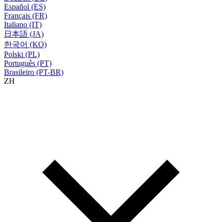
Español (ES)
Français (FR)
Italiano (IT)
日本語 (JA)
한국어 (KO)
Polski (PL)
Português (PT)
Brasileiro (PT-BR)
ZH