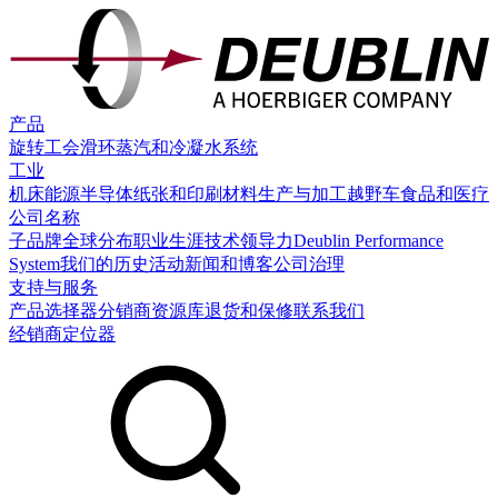
产品
旋转工会
滑环
蒸汽和冷凝水系统
工业
机床
能源
半导体
纸张和印刷
材料生产与加工
越野车
食品和医疗
公司名称
子品牌
全球分布
职业生涯
技术领导力
Deublin Performance
System
我们的历史
活动
新闻和博客
公司治理
支持与服务
产品选择器
分销商
资源库
退货和保修
联系我们
经销商定位器