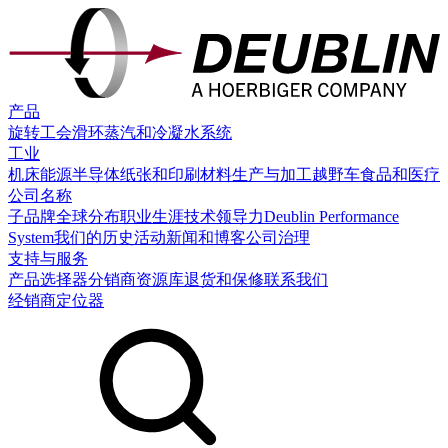
产品
旋转工会
滑环
蒸汽和冷凝水系统
工业
机床
能源
半导体
纸张和印刷
材料生产与加工
越野车
食品和医疗
公司名称
子品牌
全球分布
职业生涯
技术领导力
Deublin Performance
System
我们的历史
活动
新闻和博客
公司治理
支持与服务
产品选择器
分销商
资源库
退货和保修
联系我们
经销商定位器