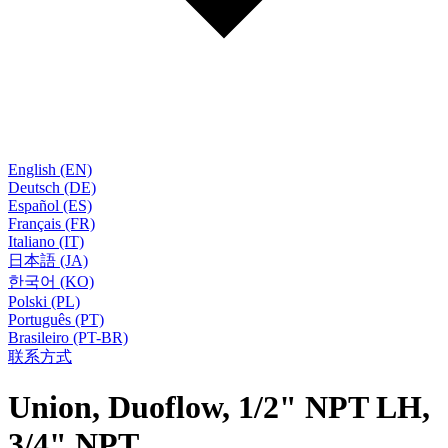
English (EN)
Deutsch (DE)
Español (ES)
Français (FR)
Italiano (IT)
日本語 (JA)
한국어 (KO)
Polski (PL)
Português (PT)
Brasileiro (PT-BR)
联系方式
Union, Duoflow, 1/2" NPT LH,
3/4" NPT