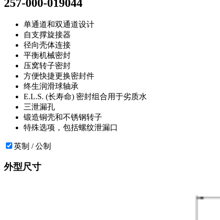
257-000-019044
单通道和双通道设计
自支撑旋接器
径向壳体连接
平衡机械密封
压窝转子密封
方便快捷更换密封件
终生润滑球轴承
E.L.S. (长寿命) 密封组合用于劣质水
三泄漏孔
锻造铜壳和不锈钢转子
特殊选项，包括螺纹泄漏口
英制 / 公制
外型尺寸