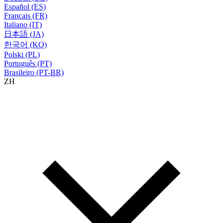
Español (ES)
Français (FR)
Italiano (IT)
日本語 (JA)
한국어 (KO)
Polski (PL)
Português (PT)
Brasileiro (PT-BR)
ZH