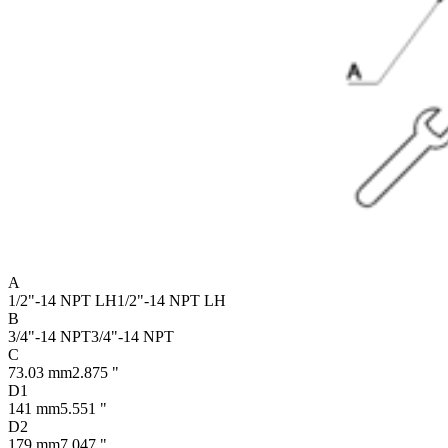
A
1/2"-14 NPT LH
1/2"-14 NPT LH
B
3/4"-14 NPT
3/4"-14 NPT
C
73.03 mm
2.875 "
D1
141 mm
5.551 "
D2
179 mm
7.047 "