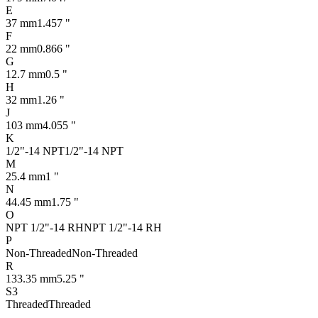
E
37 mm
1.457 "
F
22 mm
0.866 "
G
12.7 mm
0.5 "
H
32 mm
1.26 "
J
103 mm
4.055 "
K
1/2"-14 NPT
1/2"-14 NPT
M
25.4 mm
1 "
N
44.45 mm
1.75 "
O
NPT 1/2"-14 RH
NPT 1/2"-14 RH
P
Non-Threaded
Non-Threaded
R
133.35 mm
5.25 "
S3
Threaded
Threaded