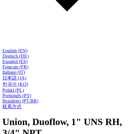
English (EN)
Deutsch (DE)
Español (ES)
Français (FR)
Italiano (IT)
日本語 (JA)
한국어 (KO)
Polski (PL)
Português (PT)
Brasileiro (PT-BR)
联系方式
Union, Duoflow, 1" UNS RH,
3/4" NPT