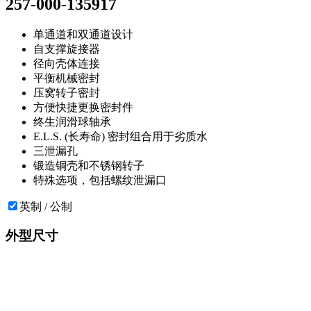
257-000-135917
单通道和双通道设计
自支撑旋接器
径向壳体连接
平衡机械密封
压窝转子密封
方便快捷更换密封件
终生润滑球轴承
E.L.S. (长寿命) 密封组合用于劣质水
三泄漏孔
锻造铜壳和不锈钢转子
特殊选项，包括螺纹泄漏口
英制 / 公制
外型尺寸