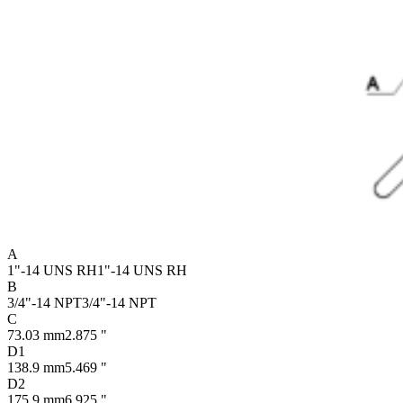
A
1"-14 UNS RH
1"-14 UNS RH
B
3/4"-14 NPT
3/4"-14 NPT
C
73.03 mm
2.875 "
D1
138.9 mm
5.469 "
D2
175.9 mm
6.925 "