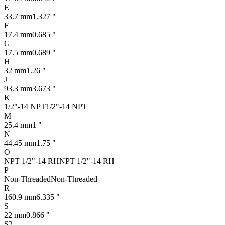
E
33.7 mm
1.327 "
F
17.4 mm
0.685 "
G
17.5 mm
0.689 "
H
32 mm
1.26 "
J
93.3 mm
3.673 "
K
1/2"-14 NPT
1/2"-14 NPT
M
25.4 mm
1 "
N
44.45 mm
1.75 "
O
NPT 1/2"-14 RH
NPT 1/2"-14 RH
P
Non-Threaded
Non-Threaded
R
160.9 mm
6.335 "
S
22 mm
0.866 "
S2