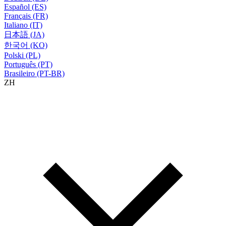
Español (ES)
Français (FR)
Italiano (IT)
日本語 (JA)
한국어 (KO)
Polski (PL)
Português (PT)
Brasileiro (PT-BR)
ZH