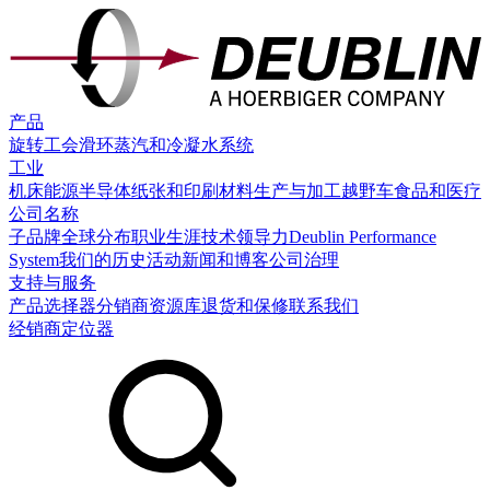
产品
旋转工会
滑环
蒸汽和冷凝水系统
工业
机床
能源
半导体
纸张和印刷
材料生产与加工
越野车
食品和医疗
公司名称
子品牌
全球分布
职业生涯
技术领导力
Deublin Performance
System
我们的历史
活动
新闻和博客
公司治理
支持与服务
产品选择器
分销商
资源库
退货和保修
联系我们
经销商定位器