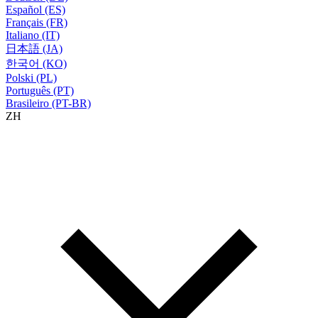
Español (ES)
Français (FR)
Italiano (IT)
日本語 (JA)
한국어 (KO)
Polski (PL)
Português (PT)
Brasileiro (PT-BR)
ZH