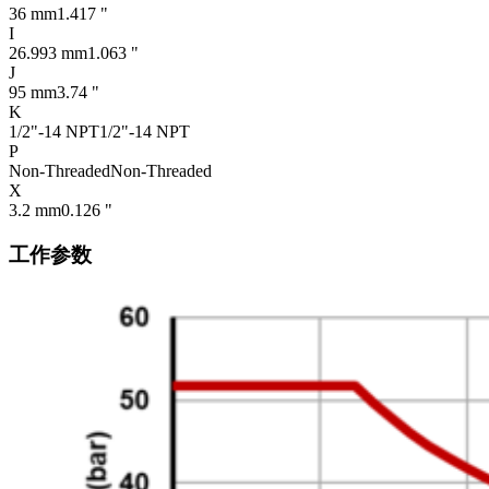
36 mm
1.417 "
I
26.993 mm
1.063 "
J
95 mm
3.74 "
K
1/2"-14 NPT
1/2"-14 NPT
P
Non-Threaded
Non-Threaded
X
3.2 mm
0.126 "
工作参数