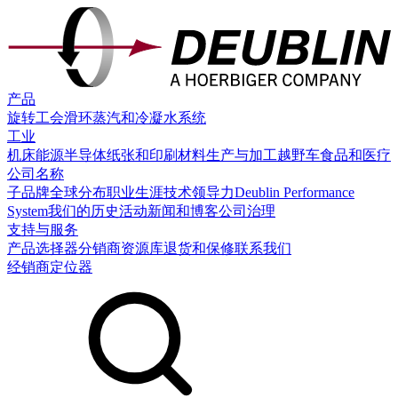
产品
旋转工会
滑环
蒸汽和冷凝水系统
工业
机床
能源
半导体
纸张和印刷
材料生产与加工
越野车
食品和医疗
公司名称
子品牌
全球分布
职业生涯
技术领导力
Deublin Performance
System
我们的历史
活动
新闻和博客
公司治理
支持与服务
产品选择器
分销商
资源库
退货和保修
联系我们
经销商定位器