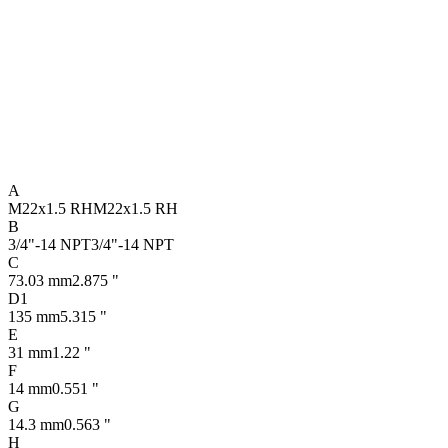
A
M22x1.5 RH
M22x1.5 RH
B
3/4"-14 NPT
3/4"-14 NPT
C
73.03 mm
2.875 "
D1
135 mm
5.315 "
E
31 mm
1.22 "
F
14 mm
0.551 "
G
14.3 mm
0.563 "
H