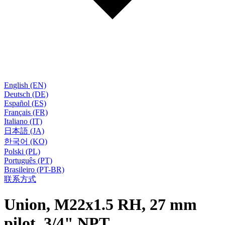
English (EN)
Deutsch (DE)
Español (ES)
Français (FR)
Italiano (IT)
日本語 (JA)
한국어 (KO)
Polski (PL)
Português (PT)
Brasileiro (PT-BR)
联系方式
Union, M22x1.5 RH, 27 mm
pilot, 3/4" NPT