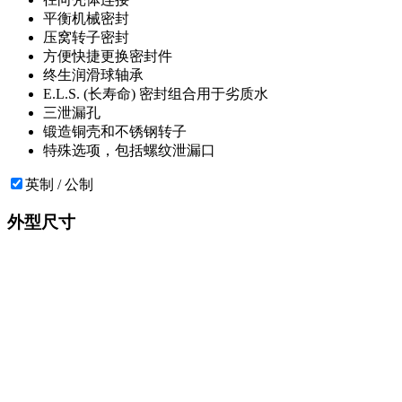
平衡机械密封
压窝转子密封
方便快捷更换密封件
终生润滑球轴承
E.L.S. (长寿命) 密封组合用于劣质水
三泄漏孔
锻造铜壳和不锈钢转子
特殊选项，包括螺纹泄漏口
英制 / 公制
外型尺寸