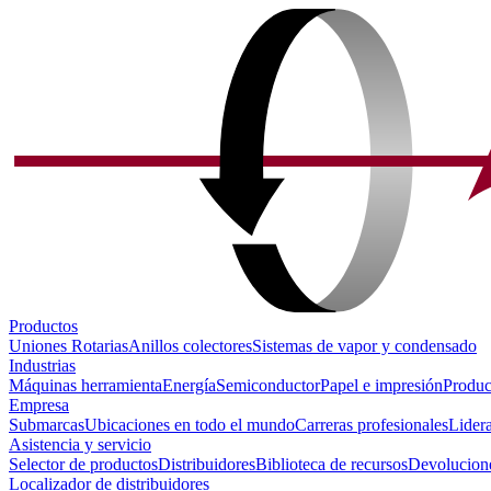
Productos
Uniones Rotarias
Anillos colectores
Sistemas de vapor y condensado
Industrias
Máquinas herramienta
Energía
Semiconductor
Papel e impresión
Produc
Empresa
Submarcas
Ubicaciones en todo el mundo
Carreras profesionales
Lider
Asistencia y servicio
Selector de productos
Distribuidores
Biblioteca de recursos
Devolucione
Localizador de distribuidores