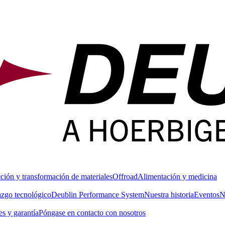
ción y transformación de materiales
Offroad
Alimentación y medicina
azgo tecnológico
Deublin Performance System
Nuestra historia
Eventos
N
s y garantía
Póngase en contacto con nosotros