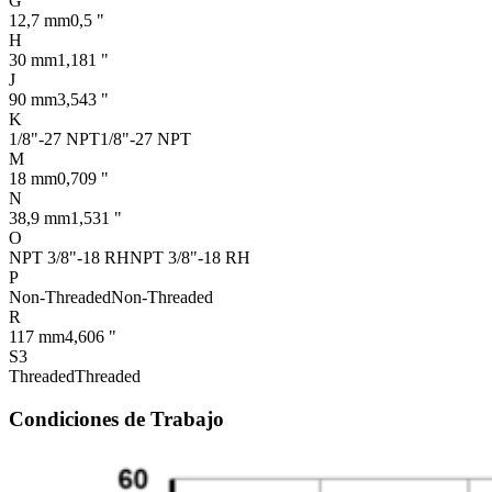
G
12,7 mm
0,5 "
H
30 mm
1,181 "
J
90 mm
3,543 "
K
1/8"-27 NPT
1/8"-27 NPT
M
18 mm
0,709 "
N
38,9 mm
1,531 "
O
NPT 3/8"-18 RH
NPT 3/8"-18 RH
P
Non-Threaded
Non-Threaded
R
117 mm
4,606 "
S3
Threaded
Threaded
Condiciones de Trabajo