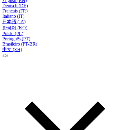
English (EN)
Deutsch (DE)
Français (FR)
Italiano (IT)
日本語 (JA)
한국어 (KO)
Polski (PL)
Português (PT)
Brasileiro (PT-BR)
中文 (ZH)
ES