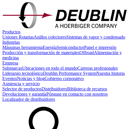
Productos
Uniones Rotarias
Anillos colectores
Sistemas de vapor y condensado
Industrias
Máquinas herramienta
Energía
Semiconductor
Papel e impresión
Producción y transformación de materiales
Offroad
Alimentación y
medicina
Empresa
Submarcas
Ubicaciones en todo el mundo
Carreras profesionales
Liderazgo tecnológico
Deublin Performance System
Nuestra historia
Eventos
Noticias y blog
Gobierno corporativo
Asistencia y servicio
Selector de productos
Distribuidores
Biblioteca de recursos
Devoluciones y garantía
Póngase en contacto con nosotros
Localizador de distribuidores