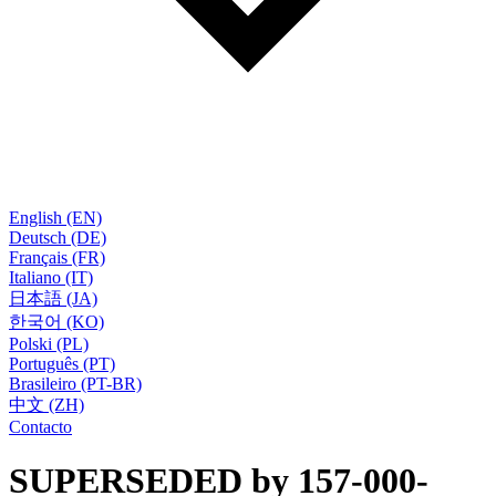
English (EN)
Deutsch (DE)
Français (FR)
Italiano (IT)
日本語 (JA)
한국어 (KO)
Polski (PL)
Português (PT)
Brasileiro (PT-BR)
中文 (ZH)
Contacto
SUPERSEDED by 157-000-