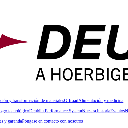
ción y transformación de materiales
Offroad
Alimentación y medicina
azgo tecnológico
Deublin Performance System
Nuestra historia
Eventos
N
s y garantía
Póngase en contacto con nosotros