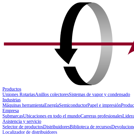
Productos
Uniones Rotarias
Anillos colectores
Sistemas de vapor y condensado
Industrias
Máquinas herramienta
Energía
Semiconductor
Papel e impresión
Produc
Empresa
Submarcas
Ubicaciones en todo el mundo
Carreras profesionales
Lider
Asistencia y servicio
Selector de productos
Distribuidores
Biblioteca de recursos
Devolucione
Localizador de distribuidores