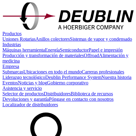
Productos
Uniones Rotarias
Anillos colectores
Sistemas de vapor y condensado
Industrias
Máquinas herramienta
Energía
Semiconductor
Papel e impresión
Producción y transformación de materiales
Offroad
Alimentación y
medicina
Empresa
Submarcas
Ubicaciones en todo el mundo
Carreras profesionales
Liderazgo tecnológico
Deublin Performance System
Nuestra historia
Eventos
Noticias y blog
Gobierno corporativo
Asistencia y servicio
Selector de productos
Distribuidores
Biblioteca de recursos
Devoluciones y garantía
Póngase en contacto con nosotros
Localizador de distribuidores