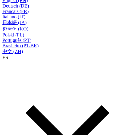
English (EN)
Deutsch (DE)
Français (FR)
Italiano (IT)
日本語 (JA)
한국어 (KO)
Polski (PL)
Português (PT)
Brasileiro (PT-BR)
中文 (ZH)
ES