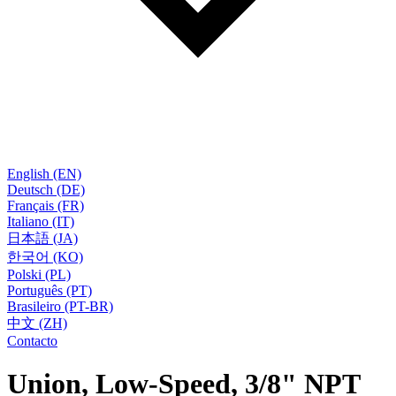
English (EN)
Deutsch (DE)
Français (FR)
Italiano (IT)
日本語 (JA)
한국어 (KO)
Polski (PL)
Português (PT)
Brasileiro (PT-BR)
中文 (ZH)
Contacto
Union, Low-Speed, 3/8" NPT