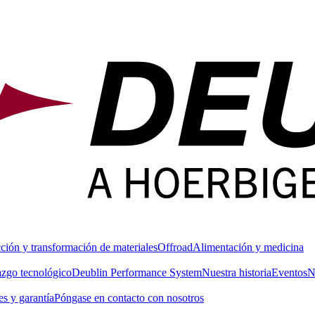
ción y transformación de materiales
Offroad
Alimentación y medicina
azgo tecnológico
Deublin Performance System
Nuestra historia
Eventos
N
s y garantía
Póngase en contacto con nosotros