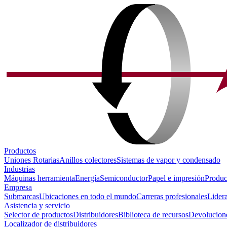
Productos
Uniones Rotarias
Anillos colectores
Sistemas de vapor y condensado
Industrias
Máquinas herramienta
Energía
Semiconductor
Papel e impresión
Produc
Empresa
Submarcas
Ubicaciones en todo el mundo
Carreras profesionales
Lider
Asistencia y servicio
Selector de productos
Distribuidores
Biblioteca de recursos
Devolucione
Localizador de distribuidores