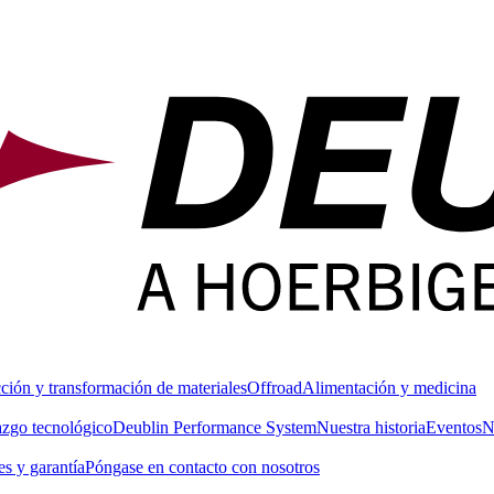
ción y transformación de materiales
Offroad
Alimentación y medicina
azgo tecnológico
Deublin Performance System
Nuestra historia
Eventos
N
s y garantía
Póngase en contacto con nosotros