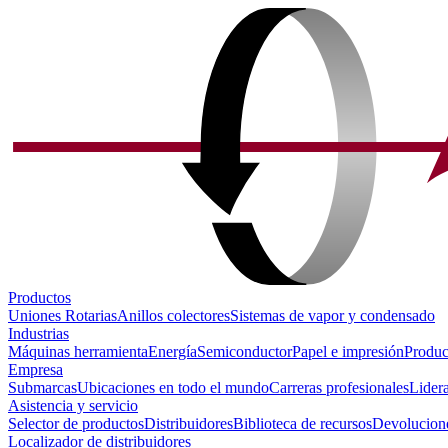
Productos
Uniones Rotarias
Anillos colectores
Sistemas de vapor y condensado
Industrias
Máquinas herramienta
Energía
Semiconductor
Papel e impresión
Produc
Empresa
Submarcas
Ubicaciones en todo el mundo
Carreras profesionales
Lider
Asistencia y servicio
Selector de productos
Distribuidores
Biblioteca de recursos
Devolucione
Localizador de distribuidores