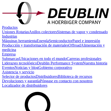
Productos
Uniones Rotarias
Anillos colectores
Sistemas de vapor y condensado
Industrias
Máquinas herramienta
Energía
Semiconductor
Papel e impresión
Producción y transformación de materiales
Offroad
Alimentación y
medicina
Empresa
Submarcas
Ubicaciones en todo el mundo
Carreras profesionales
Liderazgo tecnológico
Deublin Performance System
Nuestra historia
Eventos
Noticias y blog
Gobierno corporativo
Asistencia y servicio
Selector de productos
Distribuidores
Biblioteca de recursos
Devoluciones y garantía
Póngase en contacto con nosotros
Localizador de distribuidores