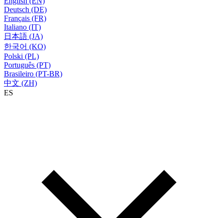
English (EN)
Deutsch (DE)
Français (FR)
Italiano (IT)
日本語 (JA)
한국어 (KO)
Polski (PL)
Português (PT)
Brasileiro (PT-BR)
中文 (ZH)
ES