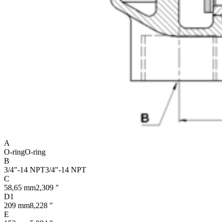
A
O-ring
O-ring
B
3/4"-14 NPT
3/4"-14 NPT
C
58,65 mm
2,309 "
D1
209 mm
8,228 "
E