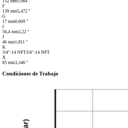
152 mm
5,984 "
F
139 mm
5,472 "
G
17 mm
0,669 "
I
56,4 mm
2,22 "
J
46 mm
1,811 "
K
3/4"-14 NPT
3/4"-14 NPT
X
85 mm
3,346 "
Condiciones de Trabajo