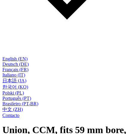
English (EN)
Deutsch (DE)
Français (FR)
Italiano (IT)
日本語 (JA)
한국어 (KO)
Polski (PL)
Português (PT)
Brasileiro (PT-BR)
中文 (ZH)
Contacto
Union, CCM, fits 59 mm bore,