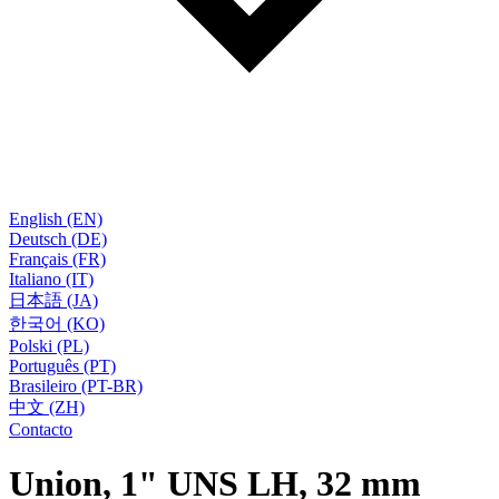
English (EN)
Deutsch (DE)
Français (FR)
Italiano (IT)
日本語 (JA)
한국어 (KO)
Polski (PL)
Português (PT)
Brasileiro (PT-BR)
中文 (ZH)
Contacto
Union, 1" UNS LH, 32 mm