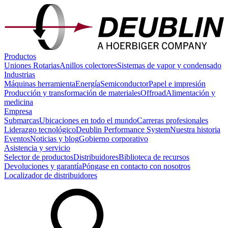
Productos
Uniones Rotarias
Anillos colectores
Sistemas de vapor y condensado
Industrias
Máquinas herramienta
Energía
Semiconductor
Papel e impresión
Producción y transformación de materiales
Offroad
Alimentación y
medicina
Empresa
Submarcas
Ubicaciones en todo el mundo
Carreras profesionales
Liderazgo tecnológico
Deublin Performance System
Nuestra historia
Eventos
Noticias y blog
Gobierno corporativo
Asistencia y servicio
Selector de productos
Distribuidores
Biblioteca de recursos
Devoluciones y garantía
Póngase en contacto con nosotros
Localizador de distribuidores