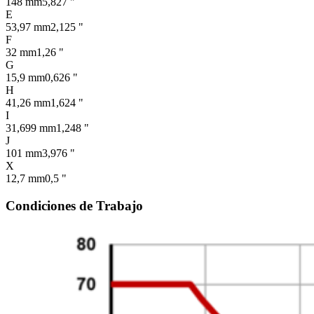
148 mm
5,827 "
E
53,97 mm
2,125 "
F
32 mm
1,26 "
G
15,9 mm
0,626 "
H
41,26 mm
1,624 "
I
31,699 mm
1,248 "
J
101 mm
3,976 "
X
12,7 mm
0,5 "
Condiciones de Trabajo