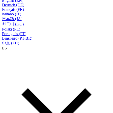
English (EN)
Deutsch (DE)
Français (FR)
Italiano (IT)
日本語 (JA)
한국어 (KO)
Polski (PL)
Português (PT)
Brasileiro (PT-BR)
中文 (ZH)
ES