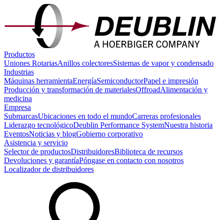
Productos
Uniones Rotarias
Anillos colectores
Sistemas de vapor y condensado
Industrias
Máquinas herramienta
Energía
Semiconductor
Papel e impresión
Producción y transformación de materiales
Offroad
Alimentación y
medicina
Empresa
Submarcas
Ubicaciones en todo el mundo
Carreras profesionales
Liderazgo tecnológico
Deublin Performance System
Nuestra historia
Eventos
Noticias y blog
Gobierno corporativo
Asistencia y servicio
Selector de productos
Distribuidores
Biblioteca de recursos
Devoluciones y garantía
Póngase en contacto con nosotros
Localizador de distribuidores