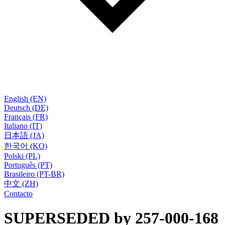
English (EN)
Deutsch (DE)
Français (FR)
Italiano (IT)
日本語 (JA)
한국어 (KO)
Polski (PL)
Português (PT)
Brasileiro (PT-BR)
中文 (ZH)
Contacto
SUPERSEDED by 257-000-168