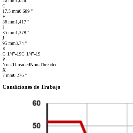
26 mm
1,024 "
G
17,5 mm
0,689 "
H
36 mm
1,417 "
I
35 mm
1,378 "
J
95 mm
3,74 "
K
G 1/4"-19
G 1/4"-19
P
Non-Threaded
Non-Threaded
X
7 mm
0,276 "
Condiciones de Trabajo