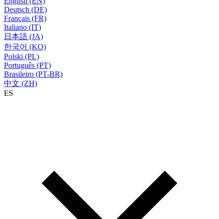
English (EN)
Deutsch (DE)
Français (FR)
Italiano (IT)
日本語 (JA)
한국어 (KO)
Polski (PL)
Português (PT)
Brasileiro (PT-BR)
中文 (ZH)
ES