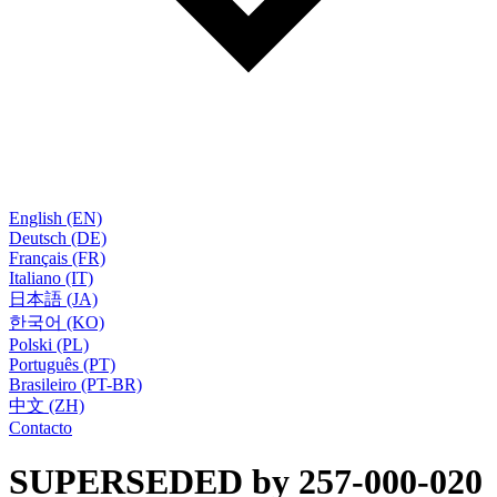
English (EN)
Deutsch (DE)
Français (FR)
Italiano (IT)
日本語 (JA)
한국어 (KO)
Polski (PL)
Português (PT)
Brasileiro (PT-BR)
中文 (ZH)
Contacto
SUPERSEDED by 257-000-020