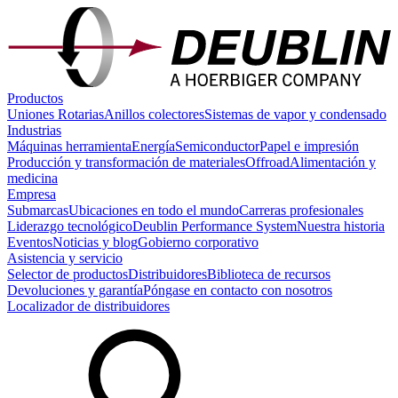
Productos
Uniones Rotarias
Anillos colectores
Sistemas de vapor y condensado
Industrias
Máquinas herramienta
Energía
Semiconductor
Papel e impresión
Producción y transformación de materiales
Offroad
Alimentación y
medicina
Empresa
Submarcas
Ubicaciones en todo el mundo
Carreras profesionales
Liderazgo tecnológico
Deublin Performance System
Nuestra historia
Eventos
Noticias y blog
Gobierno corporativo
Asistencia y servicio
Selector de productos
Distribuidores
Biblioteca de recursos
Devoluciones y garantía
Póngase en contacto con nosotros
Localizador de distribuidores