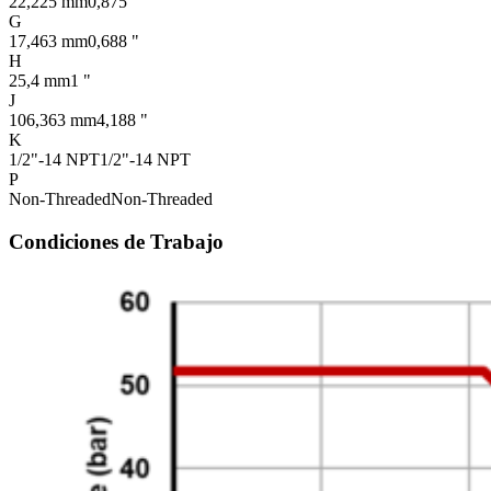
22,225 mm
0,875 "
G
17,463 mm
0,688 "
H
25,4 mm
1 "
J
106,363 mm
4,188 "
K
1/2"-14 NPT
1/2"-14 NPT
P
Non-Threaded
Non-Threaded
Condiciones de Trabajo