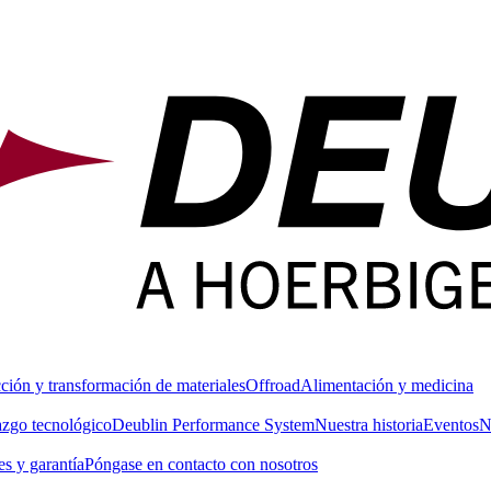
ción y transformación de materiales
Offroad
Alimentación y medicina
azgo tecnológico
Deublin Performance System
Nuestra historia
Eventos
N
s y garantía
Póngase en contacto con nosotros