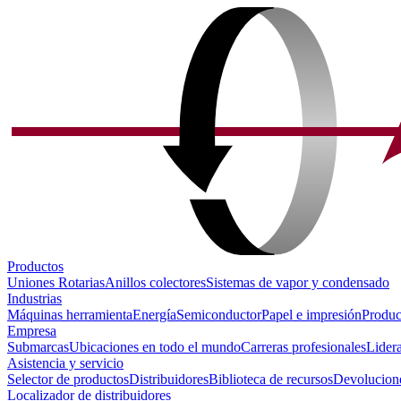
Productos
Uniones Rotarias
Anillos colectores
Sistemas de vapor y condensado
Industrias
Máquinas herramienta
Energía
Semiconductor
Papel e impresión
Produc
Empresa
Submarcas
Ubicaciones en todo el mundo
Carreras profesionales
Lider
Asistencia y servicio
Selector de productos
Distribuidores
Biblioteca de recursos
Devolucione
Localizador de distribuidores