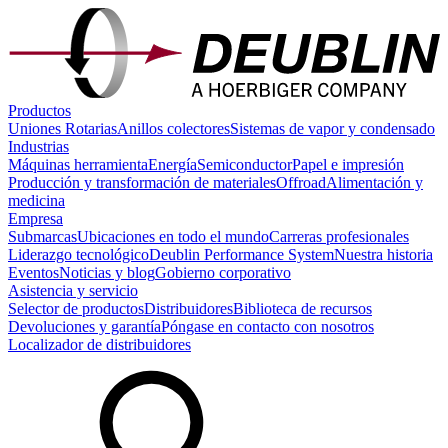
Productos
Uniones Rotarias
Anillos colectores
Sistemas de vapor y condensado
Industrias
Máquinas herramienta
Energía
Semiconductor
Papel e impresión
Producción y transformación de materiales
Offroad
Alimentación y
medicina
Empresa
Submarcas
Ubicaciones en todo el mundo
Carreras profesionales
Liderazgo tecnológico
Deublin Performance System
Nuestra historia
Eventos
Noticias y blog
Gobierno corporativo
Asistencia y servicio
Selector de productos
Distribuidores
Biblioteca de recursos
Devoluciones y garantía
Póngase en contacto con nosotros
Localizador de distribuidores