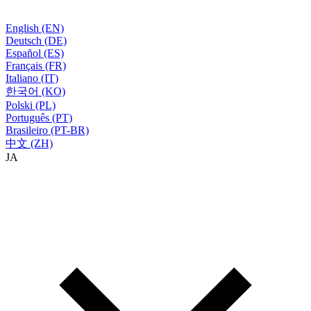
English (EN)
Deutsch (DE)
Español (ES)
Français (FR)
Italiano (IT)
한국어 (KO)
Polski (PL)
Português (PT)
Brasileiro (PT-BR)
中文 (ZH)
JA