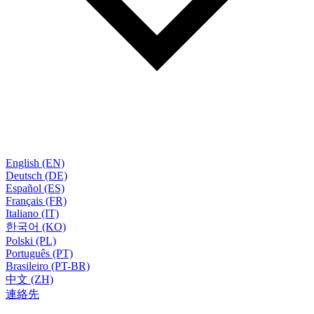
English (EN)
Deutsch (DE)
Español (ES)
Français (FR)
Italiano (IT)
한국어 (KO)
Polski (PL)
Português (PT)
Brasileiro (PT-BR)
中文 (ZH)
連絡先