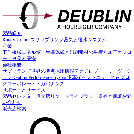
製品紹介
Rotary Unions
スリップリング
蒸気と復水システム
産業
工作機械
エネルギー
半導体
紙と印刷
素材の生産と加工
オフロ
ード
食品と医療
会社概要
サブブランド
世界の拠点
採用情報
テクノロジー・リーダーシ
ップ
Deublin Performance System
沿革
イベント
ニュース＆ブロ
グ
コーポレート・ガバナンス
サポートとサービス
製品セレクター
販売店
リソースライブラリー
返品と保証
お問
い合わせ
販売店検索