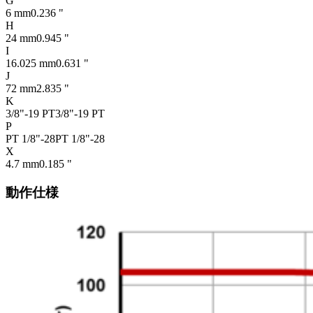
G
6 mm
0.236 "
H
24 mm
0.945 "
I
16.025 mm
0.631 "
J
72 mm
2.835 "
K
3/8"-19 PT
3/8"-19 PT
P
PT 1/8"-28
PT 1/8"-28
X
4.7 mm
0.185 "
動作仕様