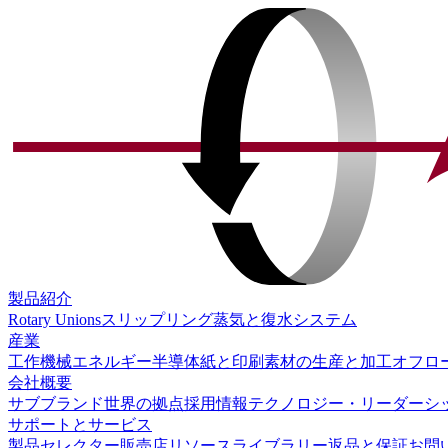
製品紹介
Rotary Unions
スリップリング
蒸気と復水システム
産業
工作機械
エネルギー
半導体
紙と印刷
素材の生産と加工
オフロ
会社概要
サブブランド
世界の拠点
採用情報
テクノロジー・リーダーシ
サポートとサービス
製品セレクター
販売店
リソースライブラリー
返品と保証
お問