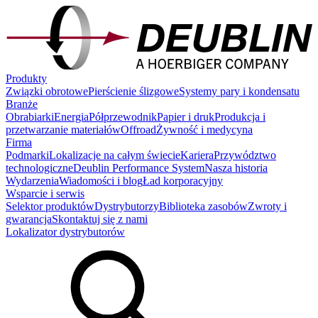
Produkty
Związki obrotowe
Pierścienie ślizgowe
Systemy pary i kondensatu
Branże
Obrabiarki
Energia
Półprzewodnik
Papier i druk
Produkcja i
przetwarzanie materiałów
Offroad
Żywność i medycyna
Firma
Podmarki
Lokalizacje na całym świecie
Kariera
Przywództwo
technologiczne
Deublin Performance System
Nasza historia
Wydarzenia
Wiadomości i blog
Ład korporacyjny
Wsparcie i serwis
Selektor produktów
Dystrybutorzy
Biblioteka zasobów
Zwroty i
gwarancja
Skontaktuj się z nami
Lokalizator dystrybutorów