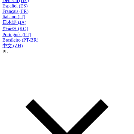
Deutsch (DE)
Español (ES)
Français (FR)
Italiano (IT)
日本語 (JA)
한국어 (KO)
Português (PT)
Brasileiro (PT-BR)
中文 (ZH)
PL