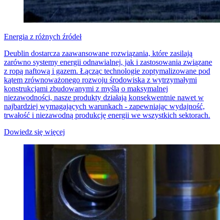
Energia z różnych źródeł
Deublin dostarcza zaawansowane rozwiązania, które zasilają
zarówno systemy energii odnawialnej, jak i zastosowania związane
z ropą naftową i gazem. Łącząc technologie zoptymalizowane pod
kątem zrównoważonego rozwoju środowiska z wytrzymałymi
konstrukcjami zbudowanymi z myślą o maksymalnej
niezawodności, nasze produkty działają konsekwentnie nawet w
najbardziej wymagających warunkach - zapewniając wydajność,
trwałość i niezawodną produkcję energii we wszystkich sektorach.
Dowiedz się więcej