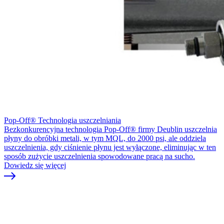
Pop-Off® Technologia uszczelniania
Bezkonkurencyjna technologia Pop-Off® firmy Deublin uszczelnia
płyny do obróbki metali, w tym MQL, do 2000 psi, ale oddziela
uszczelnienia, gdy ciśnienie płynu jest wyłączone, eliminując w ten
sposób zużycie uszczelnienia spowodowane pracą na sucho.
Dowiedz się więcej