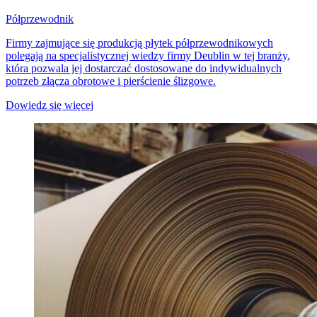
Półprzewodnik
Firmy zajmujące się produkcją płytek półprzewodnikowych
polegają na specjalistycznej wiedzy firmy Deublin w tej branży,
która pozwala jej dostarczać dostosowane do indywidualnych
potrzeb złącza obrotowe i pierścienie ślizgowe.
Dowiedz się więcej