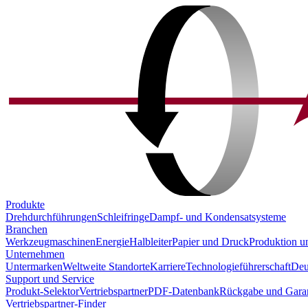
Produkte
Drehdurchführungen
Schleifringe
Dampf- und Kondensatsysteme
Branchen
Werkzeugmaschinen
Energie
Halbleiter
Papier und Druck
Produktion u
Unternehmen
Untermarken
Weltweite Standorte
Karriere
Technologieführerschaft
Deu
Support und Service
Produkt-Selektor
Vertriebspartner
PDF-Datenbank
Rückgabe und Garan
Vertriebspartner-Finder