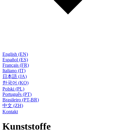
English (EN)
Español (ES)
Français (FR)
Italiano (IT)
日本語 (JA)
한국어 (KO)
Polski (PL)
Português (PT)
Brasileiro (PT-BR)
中文 (ZH)
Kontakt
Kunststoffe