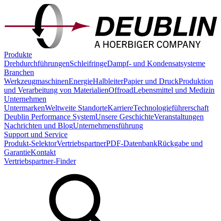
Produkte
Drehdurchführungen
Schleifringe
Dampf- und Kondensatsysteme
Branchen
Werkzeugmaschinen
Energie
Halbleiter
Papier und Druck
Produktion
und Verarbeitung von Materialien
Offroad
Lebensmittel und Medizin
Unternehmen
Untermarken
Weltweite Standorte
Karriere
Technologieführerschaft
Deublin Performance System
Unsere Geschichte
Veranstaltungen
Nachrichten und Blog
Unternehmensführung
Support und Service
Produkt-Selektor
Vertriebspartner
PDF-Datenbank
Rückgabe und
Garantie
Kontakt
Vertriebspartner-Finder