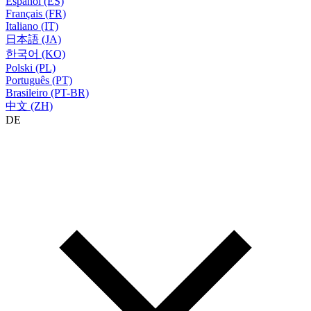
Español (ES)
Français (FR)
Italiano (IT)
日本語 (JA)
한국어 (KO)
Polski (PL)
Português (PT)
Brasileiro (PT-BR)
中文 (ZH)
DE