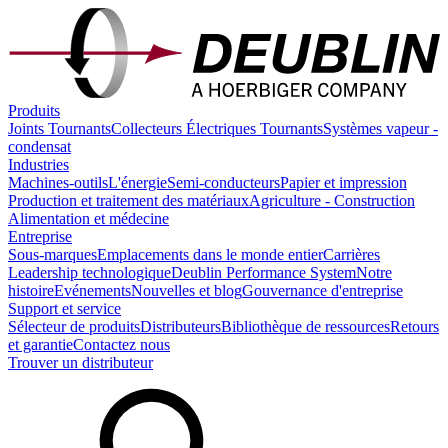
Produits
Joints Tournants
Collecteurs Électriques Tournants
Systèmes vapeur -
condensat
Industries
Machines-outils
L'énergie
Semi-conducteurs
Papier et impression
Production et traitement des matériaux
Agriculture - Construction
Alimentation et médecine
Entreprise
Sous-marques
Emplacements dans le monde entier
Carrières
Leadership technologique
Deublin Performance System
Notre
histoire
Evénements
Nouvelles et blog
Gouvernance d'entreprise
Support et service
Sélecteur de produits
Distributeurs
Bibliothèque de ressources
Retours
et garantie
Contactez nous
Trouver un distributeur