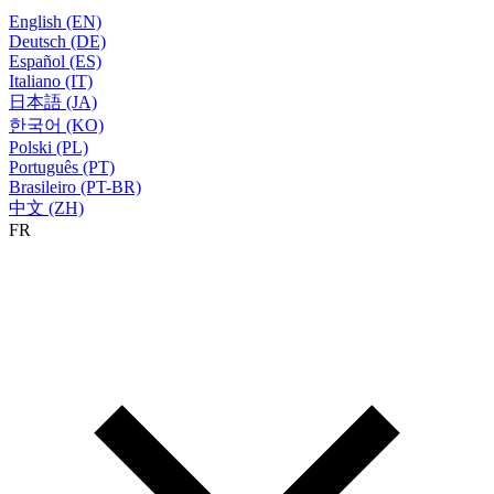
English (EN)
Deutsch (DE)
Español (ES)
Italiano (IT)
日本語 (JA)
한국어 (KO)
Polski (PL)
Português (PT)
Brasileiro (PT-BR)
中文 (ZH)
FR