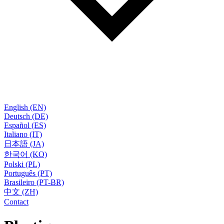
English (EN)
Deutsch (DE)
Español (ES)
Italiano (IT)
日本語 (JA)
한국어 (KO)
Polski (PL)
Português (PT)
Brasileiro (PT-BR)
中文 (ZH)
Contact