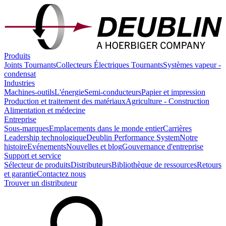
Produits
Joints Tournants
Collecteurs Électriques Tournants
Systèmes vapeur -
condensat
Industries
Machines-outils
L'énergie
Semi-conducteurs
Papier et impression
Production et traitement des matériaux
Agriculture - Construction
Alimentation et médecine
Entreprise
Sous-marques
Emplacements dans le monde entier
Carrières
Leadership technologique
Deublin Performance System
Notre
histoire
Evénements
Nouvelles et blog
Gouvernance d'entreprise
Support et service
Sélecteur de produits
Distributeurs
Bibliothèque de ressources
Retours
et garantie
Contactez nous
Trouver un distributeur