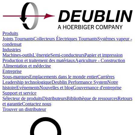
Produits
Joints Tournants
Collecteurs Électriques Tournants
Systèmes vapeur -
condensat
Industries
Machines-outils
L'énergie
Semi-conducteurs
Papier et impression
Production et traitement des matériaux
Agriculture - Construction
Alimentation et médecine
Entreprise
Sous-marques
Emplacements dans le monde entier
Carrières
Leadership technologique
Deublin Performance System
Notre
histoire
Evénements
Nouvelles et blog
Gouvernance d'entreprise
Support et service
Sélecteur de produits
Distributeurs
Bibliothèque de ressources
Retours
et garantie
Contactez nous
Trouver un distributeur