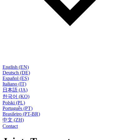
English (EN)
Deutsch (DE)
Español (ES)
Italiano (IT)
日本語 (JA)
한국어 (KO)
Polski (PL)
Português (PT)
Brasileiro (PT-BR)
中文 (ZH)
Contact