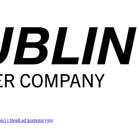
ci i blog
Ład korporacyjny