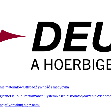
nie materiałów
Offroad
Żywność i medycyna
giczne
Deublin Performance System
Nasza historia
Wydarzenia
Wiadomoś
ncja
Skontaktuj się z nami