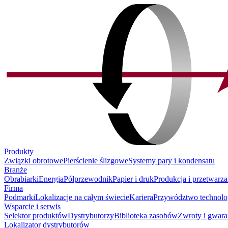
Produkty
Związki obrotowe
Pierścienie ślizgowe
Systemy pary i kondensatu
Branże
Obrabiarki
Energia
Półprzewodnik
Papier i druk
Produkcja i przetwarza
Firma
Podmarki
Lokalizacje na całym świecie
Kariera
Przywództwo technolo
Wsparcie i serwis
Selektor produktów
Dystrybutorzy
Biblioteka zasobów
Zwroty i gwara
Lokalizator dystrybutorów