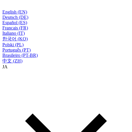
English (EN)
Deutsch (DE)
Español (ES)
Français (FR)
Italiano (IT)
한국어 (KO)
Polski (PL)
Português (PT)
Brasileiro (PT-BR)
中文 (ZH)
JA