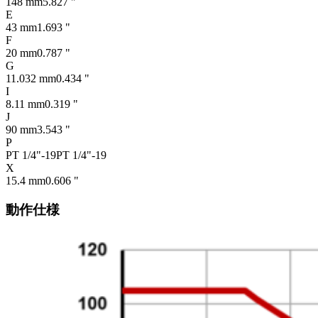
148 mm
5.827 "
E
43 mm
1.693 "
F
20 mm
0.787 "
G
11.032 mm
0.434 "
I
8.11 mm
0.319 "
J
90 mm
3.543 "
P
PT 1/4"-19
PT 1/4"-19
X
15.4 mm
0.606 "
動作仕様