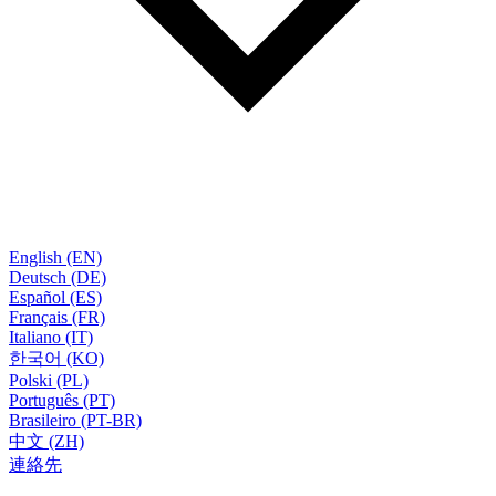
English (EN)
Deutsch (DE)
Español (ES)
Français (FR)
Italiano (IT)
한국어 (KO)
Polski (PL)
Português (PT)
Brasileiro (PT-BR)
中文 (ZH)
連絡先