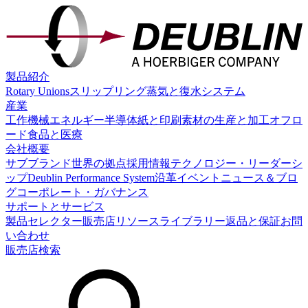
製品紹介
Rotary Unions
スリップリング
蒸気と復水システム
産業
工作機械
エネルギー
半導体
紙と印刷
素材の生産と加工
オフロ
ード
食品と医療
会社概要
サブブランド
世界の拠点
採用情報
テクノロジー・リーダーシ
ップ
Deublin Performance System
沿革
イベント
ニュース＆ブロ
グ
コーポレート・ガバナンス
サポートとサービス
製品セレクター
販売店
リソースライブラリー
返品と保証
お問
い合わせ
販売店検索