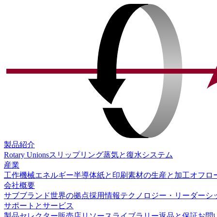
製品紹介
Rotary Unions
スリップリング
蒸気と復水システム
産業
工作機械
エネルギー
半導体
紙と印刷
素材の生産と加工
オフロ
会社概要
サブブランド
世界の拠点
採用情報
テクノロジー・リーダーシ
サポートとサービス
製品セレクター
販売店
リソースライブラリー
返品と保証
お問