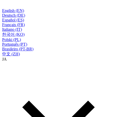
English (EN)
Deutsch (DE)
Español (ES)
Français (FR)
Italiano (IT)
한국어 (KO)
Polski (PL)
Português (PT)
Brasileiro (PT-BR)
中文 (ZH)
JA