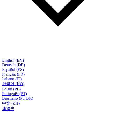
English (EN)
Deutsch (DE)
Español (ES)
Français (FR)
Italiano (IT)
한국어 (KO)
Polski (PL)
Português (PT)
Brasileiro (PT-BR)
中文 (ZH)
連絡先