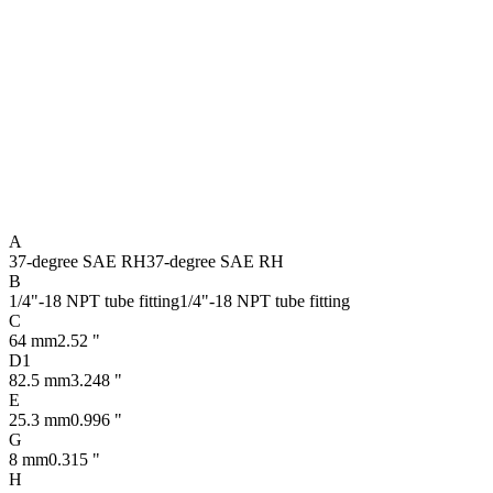
A
37-degree SAE RH
37-degree SAE RH
B
1/4"-18 NPT tube fitting
1/4"-18 NPT tube fitting
C
64 mm
2.52 "
D1
82.5 mm
3.248 "
E
25.3 mm
0.996 "
G
8 mm
0.315 "
H