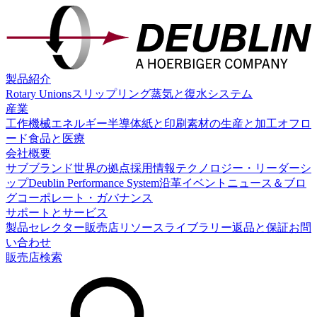
製品紹介
Rotary Unions
スリップリング
蒸気と復水システム
産業
工作機械
エネルギー
半導体
紙と印刷
素材の生産と加工
オフロ
ード
食品と医療
会社概要
サブブランド
世界の拠点
採用情報
テクノロジー・リーダーシ
ップ
Deublin Performance System
沿革
イベント
ニュース＆ブロ
グ
コーポレート・ガバナンス
サポートとサービス
製品セレクター
販売店
リソースライブラリー
返品と保証
お問
い合わせ
販売店検索