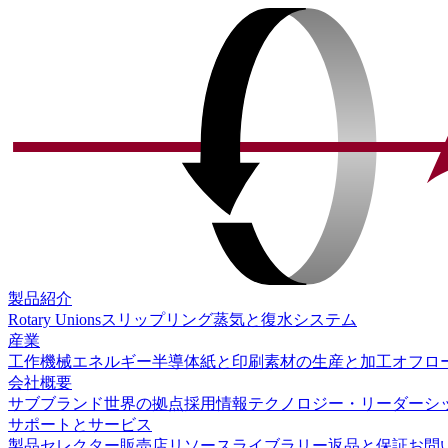
製品紹介
Rotary Unions
スリップリング
蒸気と復水システム
産業
工作機械
エネルギー
半導体
紙と印刷
素材の生産と加工
オフロ
会社概要
サブブランド
世界の拠点
採用情報
テクノロジー・リーダーシ
サポートとサービス
製品セレクター
販売店
リソースライブラリー
返品と保証
お問