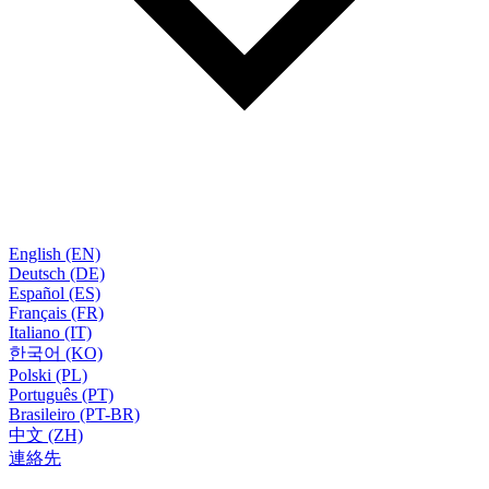
English (EN)
Deutsch (DE)
Español (ES)
Français (FR)
Italiano (IT)
한국어 (KO)
Polski (PL)
Português (PT)
Brasileiro (PT-BR)
中文 (ZH)
連絡先