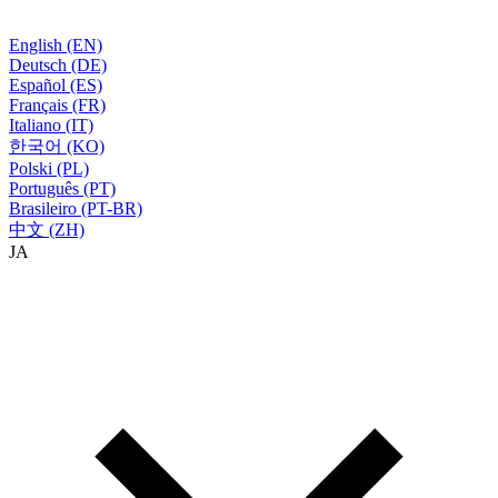
English (EN)
Deutsch (DE)
Español (ES)
Français (FR)
Italiano (IT)
한국어 (KO)
Polski (PL)
Português (PT)
Brasileiro (PT-BR)
中文 (ZH)
JA