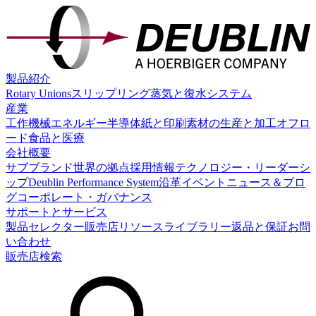
製品紹介
Rotary Unions
スリップリング
蒸気と復水システム
産業
工作機械
エネルギー
半導体
紙と印刷
素材の生産と加工
オフロ
ード
食品と医療
会社概要
サブブランド
世界の拠点
採用情報
テクノロジー・リーダーシ
ップ
Deublin Performance System
沿革
イベント
ニュース＆ブロ
グ
コーポレート・ガバナンス
サポートとサービス
製品セレクター
販売店
リソースライブラリー
返品と保証
お問
い合わせ
販売店検索