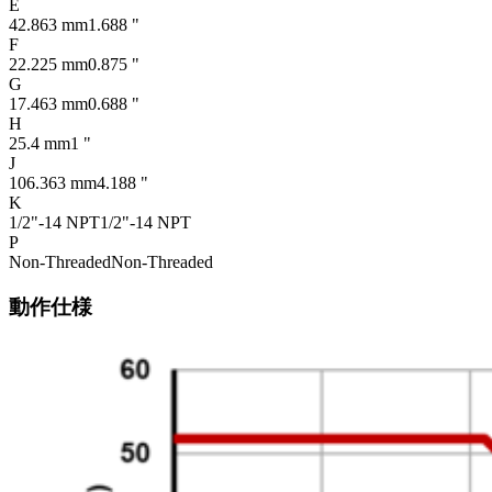
E
42.863 mm
1.688 "
F
22.225 mm
0.875 "
G
17.463 mm
0.688 "
H
25.4 mm
1 "
J
106.363 mm
4.188 "
K
1/2"-14 NPT
1/2"-14 NPT
P
Non-Threaded
Non-Threaded
動作仕様