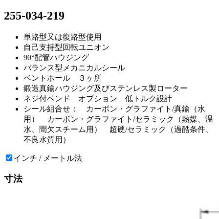
255-034-219
単路型又は復路型使用
自己支持型回転ユニオン
90°配管ハウジング
バランス型メカニカルシール
ベントホール ３ヶ所
鍛造真鍮ハウジング及びステンレス製ローター
ネジ付ベンド オプション 低トルク設計
シール組合せ： カーボン・グラファイト/真鍮（水
用） カーボン・グラファイト/セラミック（熱媒、温
水、間欠スチーム用） 超硬/セラミック（過酷条件、
不良水質用）
インチ / メートル法
寸法