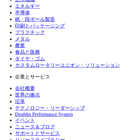
エネルギー
半導体
紙・段ボール製造
印刷とパッケージング
プラスチック
メタル
農業
食品と医療
タイヤ・ゴム
カスタムロータリーユニオン・ソリューション
企業とサービス
会社概要
世界の拠点
沿革
テクノロジー・リーダーシップ
Deublin Performance System
イベント
ニュース＆ブログ
サポートとサービス
リソースライブラリー