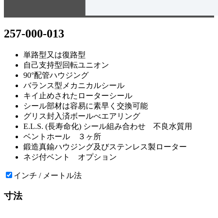
257-000-013
単路型又は復路型
自己支持型回転ユニオン
90°配管ハウジング
バランス型メカニカルシール
キイ止めされたローターシール
シール部材は容易に素早く交換可能
グリス封入済ボールべエアリング
E.L.S. (長寿命化) シール組み合わせ 不良水質用
ベントホール ３ヶ所
鍛造真鍮ハウジング及びステンレス製ローター
ネジ付ベント オプション
インチ / メートル法
寸法