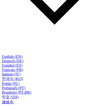
English (EN)
Deutsch (DE)
Español (ES)
Français (FR)
Italiano (IT)
한국어 (KO)
Polski (PL)
Português (PT)
Brasileiro (PT-BR)
中文 (ZH)
連絡先