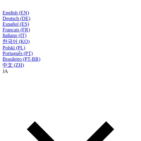
English (EN)
Deutsch (DE)
Español (ES)
Français (FR)
Italiano (IT)
한국어 (KO)
Polski (PL)
Português (PT)
Brasileiro (PT-BR)
中文 (ZH)
JA