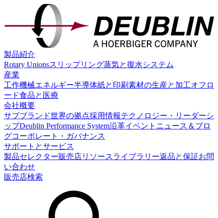
製品紹介
Rotary Unions
スリップリング
蒸気と復水システム
産業
工作機械
エネルギー
半導体
紙と印刷
素材の生産と加工
オフロ
ード
食品と医療
会社概要
サブブランド
世界の拠点
採用情報
テクノロジー・リーダーシ
ップ
Deublin Performance System
沿革
イベント
ニュース＆ブロ
グ
コーポレート・ガバナンス
サポートとサービス
製品セレクター
販売店
リソースライブラリー
返品と保証
お問
い合わせ
販売店検索