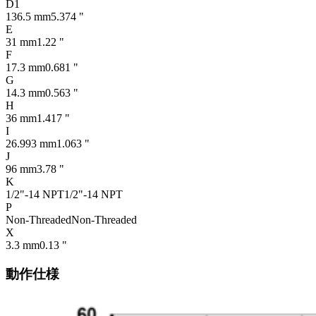
D1
136.5 mm
5.374 "
E
31 mm
1.22 "
F
17.3 mm
0.681 "
G
14.3 mm
0.563 "
H
36 mm
1.417 "
I
26.993 mm
1.063 "
J
96 mm
3.78 "
K
1/2"-14 NPT
1/2"-14 NPT
P
Non-Threaded
Non-Threaded
X
3.3 mm
0.13 "
動作仕様