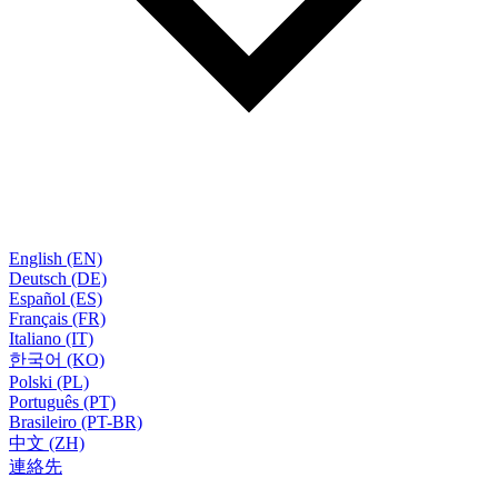
English (EN)
Deutsch (DE)
Español (ES)
Français (FR)
Italiano (IT)
한국어 (KO)
Polski (PL)
Português (PT)
Brasileiro (PT-BR)
中文 (ZH)
連絡先