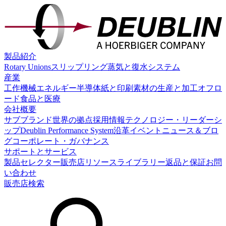
製品紹介
Rotary Unions
スリップリング
蒸気と復水システム
産業
工作機械
エネルギー
半導体
紙と印刷
素材の生産と加工
オフロ
ード
食品と医療
会社概要
サブブランド
世界の拠点
採用情報
テクノロジー・リーダーシ
ップ
Deublin Performance System
沿革
イベント
ニュース＆ブロ
グ
コーポレート・ガバナンス
サポートとサービス
製品セレクター
販売店
リソースライブラリー
返品と保証
お問
い合わせ
販売店検索