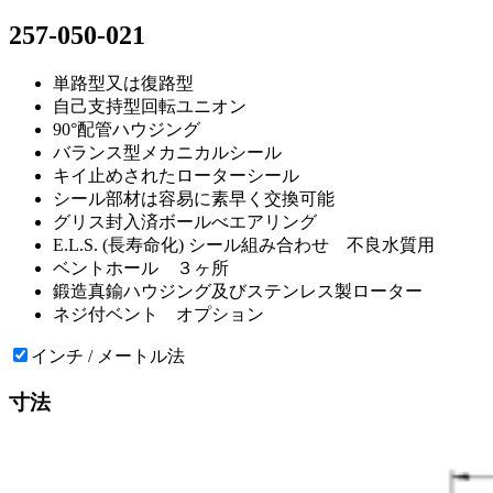
257-050-021
単路型又は復路型
自己支持型回転ユニオン
90°配管ハウジング
バランス型メカニカルシール
キイ止めされたローターシール
シール部材は容易に素早く交換可能
グリス封入済ボールべエアリング
E.L.S. (長寿命化) シール組み合わせ 不良水質用
ベントホール ３ヶ所
鍛造真鍮ハウジング及びステンレス製ローター
ネジ付ベント オプション
インチ / メートル法
寸法