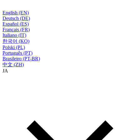
English (EN)
Deutsch (DE)
Español (ES)
Français (FR)
Italiano (IT)
한국어 (KO)
Polski (PL)
Português (PT)
Brasileiro (PT-BR)
中文 (ZH)
JA