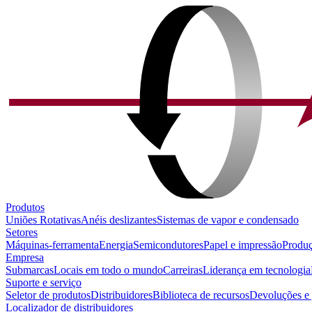
Produtos
Uniões Rotativas
Anéis deslizantes
Sistemas de vapor e condensado
Setores
Máquinas-ferramenta
Energia
Semicondutores
Papel e impressão
Produç
Empresa
Submarcas
Locais em todo o mundo
Carreiras
Liderança em tecnologia
Suporte e serviço
Seletor de produtos
Distribuidores
Biblioteca de recursos
Devoluções e 
Localizador de distribuidores