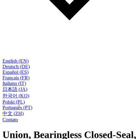
English (EN)
Deutsch (DE)
Español (ES)
Français (FR)
Italiano (IT)
日本語 (JA)
한국어 (KO)
Polski (PL)
Português (PT)
中文 (ZH)
Contato
Union, Bearingless Closed-Seal,