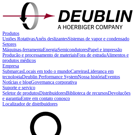
Produtos
Uniões Rotativas
Anéis deslizantes
Sistemas de vapor e condensado
Setores
Máquinas-ferramenta
Energia
Semicondutores
Papel e impressão
Produção e processamento de materiais
Fora de estrada
Alimentos e
produtos médicos
Empresa
Submarcas
Locais em todo o mundo
Carreiras
Liderança em
tecnologia
Deublin Performance System
Nossa história
Eventos
Notícias e blog
Governança corporativa
Suporte e serviço
Seletor de produtos
Distribuidores
Biblioteca de recursos
Devoluções
e garantia
Entre em contato conosco
Localizador de distribuidores