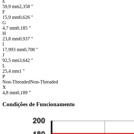
E
59,9 mm
2,358 "
F
15,9 mm
0,626 "
G
4,7 mm
0,185 "
H
23,8 mm
0,937 "
I
17,993 mm
0,708 "
J
92,5 mm
3,642 "
L
25,4 mm
1 "
P
Non-Threaded
Non-Threaded
X
4,8 mm
0,189 "
Condições de Funcionamento