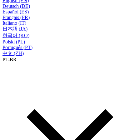
English (EN)
Deutsch (DE)
Español (ES)
Français (FR)
Italiano (IT)
日本語 (JA)
한국어 (KO)
Polski (PL)
Português (PT)
中文 (ZH)
PT-BR