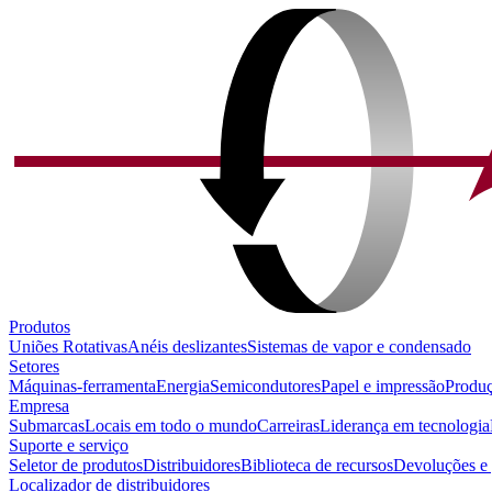
Produtos
Uniões Rotativas
Anéis deslizantes
Sistemas de vapor e condensado
Setores
Máquinas-ferramenta
Energia
Semicondutores
Papel e impressão
Produç
Empresa
Submarcas
Locais em todo o mundo
Carreiras
Liderança em tecnologia
Suporte e serviço
Seletor de produtos
Distribuidores
Biblioteca de recursos
Devoluções e 
Localizador de distribuidores