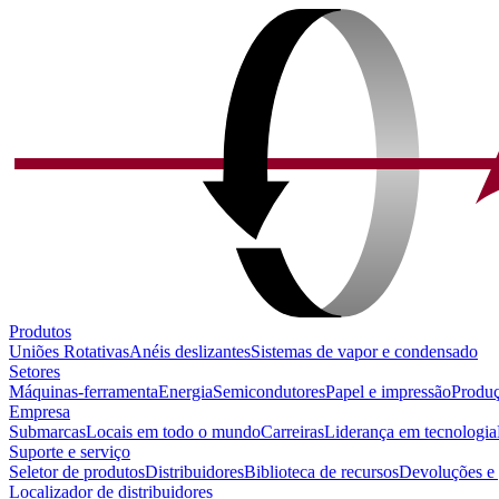
Produtos
Uniões Rotativas
Anéis deslizantes
Sistemas de vapor e condensado
Setores
Máquinas-ferramenta
Energia
Semicondutores
Papel e impressão
Produç
Empresa
Submarcas
Locais em todo o mundo
Carreiras
Liderança em tecnologia
Suporte e serviço
Seletor de produtos
Distribuidores
Biblioteca de recursos
Devoluções e 
Localizador de distribuidores