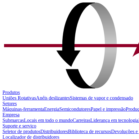
Produtos
Uniões Rotativas
Anéis deslizantes
Sistemas de vapor e condensado
Setores
Máquinas-ferramenta
Energia
Semicondutores
Papel e impressão
Produç
Empresa
Submarcas
Locais em todo o mundo
Carreiras
Liderança em tecnologia
Suporte e serviço
Seletor de produtos
Distribuidores
Biblioteca de recursos
Devoluções e 
Localizador de distribuidores