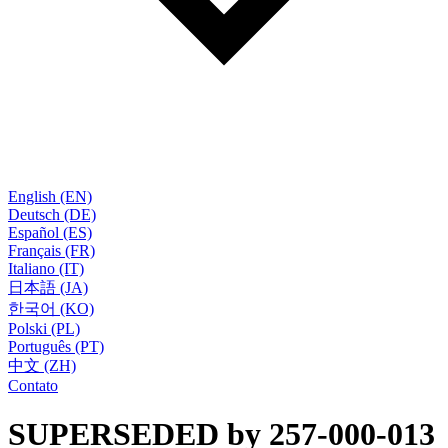
English (EN)
Deutsch (DE)
Español (ES)
Français (FR)
Italiano (IT)
日本語 (JA)
한국어 (KO)
Polski (PL)
Português (PT)
中文 (ZH)
Contato
SUPERSEDED by 257-000-013