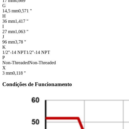
17 mm
0,669 "
G
14,5 mm
0,571 "
H
36 mm
1,417 "
I
27 mm
1,063 "
J
96 mm
3,78 "
K
1/2"-14 NPT
1/2"-14 NPT
P
Non-Threaded
Non-Threaded
X
3 mm
0,118 "
Condições de Funcionamento