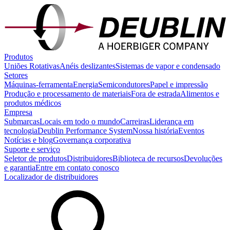
Produtos
Uniões Rotativas
Anéis deslizantes
Sistemas de vapor e condensado
Setores
Máquinas-ferramenta
Energia
Semicondutores
Papel e impressão
Produção e processamento de materiais
Fora de estrada
Alimentos e
produtos médicos
Empresa
Submarcas
Locais em todo o mundo
Carreiras
Liderança em
tecnologia
Deublin Performance System
Nossa história
Eventos
Notícias e blog
Governança corporativa
Suporte e serviço
Seletor de produtos
Distribuidores
Biblioteca de recursos
Devoluções
e garantia
Entre em contato conosco
Localizador de distribuidores