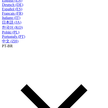
English (EN)
Deutsch (DE)
Español (ES)
Français (FR)
Italiano (IT)
日本語 (JA)
한국어 (KO)
Polski (PL)
Português (PT)
中文 (ZH)
PT-BR