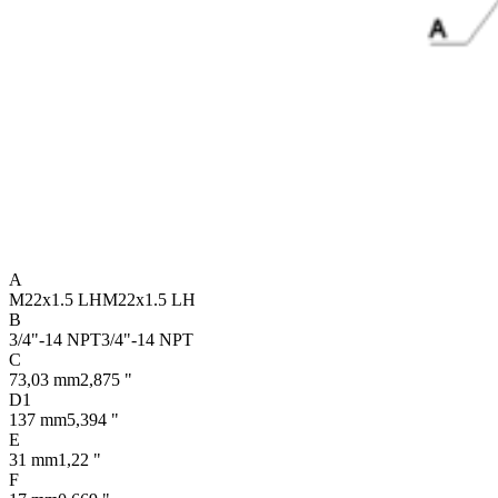
A
M22x1.5 LH
M22x1.5 LH
B
3/4"-14 NPT
3/4"-14 NPT
C
73,03 mm
2,875 "
D1
137 mm
5,394 "
E
31 mm
1,22 "
F