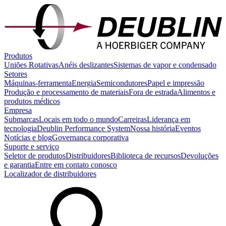
Produtos
Uniões Rotativas
Anéis deslizantes
Sistemas de vapor e condensado
Setores
Máquinas-ferramenta
Energia
Semicondutores
Papel e impressão
Produção e processamento de materiais
Fora de estrada
Alimentos e
produtos médicos
Empresa
Submarcas
Locais em todo o mundo
Carreiras
Liderança em
tecnologia
Deublin Performance System
Nossa história
Eventos
Notícias e blog
Governança corporativa
Suporte e serviço
Seletor de produtos
Distribuidores
Biblioteca de recursos
Devoluções
e garantia
Entre em contato conosco
Localizador de distribuidores