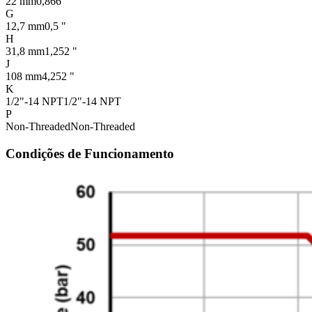
22 mm
0,866 "
G
12,7 mm
0,5 "
H
31,8 mm
1,252 "
J
108 mm
4,252 "
K
1/2"-14 NPT
1/2"-14 NPT
P
Non-Threaded
Non-Threaded
Condições de Funcionamento