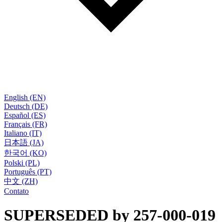
English (EN)
Deutsch (DE)
Español (ES)
Français (FR)
Italiano (IT)
日本語 (JA)
한국어 (KO)
Polski (PL)
Português (PT)
中文 (ZH)
Contato
SUPERSEDED by 257-000-019