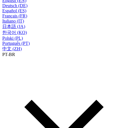
English (EN)
Deutsch (DE)
Español (ES)
Français (FR)
Italiano (IT)
日本語 (JA)
한국어 (KO)
Polski (PL)
Português (PT)
中文 (ZH)
PT-BR