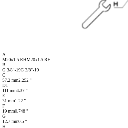
A
M20x1.5 RH
M20x1.5 RH
B
G 3/8"-19
G 3/8"-19
C
57.2 mm
2.252 "
D1
111 mm
4.37 "
E
31 mm
1.22 "
F
19 mm
0.748 "
G
12.7 mm
0.5 "
H