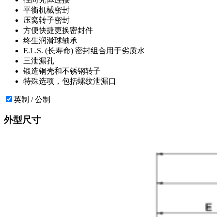
平衡机械密封
压窝转子密封
方便快捷更换密封件
终生润滑球轴承
E.L.S. (长寿命) 密封组合用于劣质水
三泄漏孔
锻造铜壳和不锈钢转子
特殊选项，包括螺纹泄漏口
英制 / 公制
外型尺寸