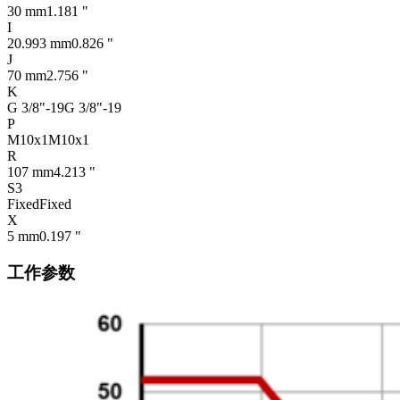
30 mm
1.181 "
I
20.993 mm
0.826 "
J
70 mm
2.756 "
K
G 3/8"-19
G 3/8"-19
P
M10x1
M10x1
R
107 mm
4.213 "
S3
Fixed
Fixed
X
5 mm
0.197 "
工作参数