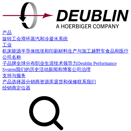
产品
旋转工会
滑环
蒸汽和冷凝水系统
工业
机床
能源
半导体
纸张和印刷
材料生产与加工
越野车
食品和医疗
公司名称
子品牌
全球分布
职业生涯
技术领导力
Deublin Performance
System
我们的历史
活动
新闻和博客
公司治理
支持与服务
产品选择器
分销商
资源库
退货和保修
联系我们
经销商定位器