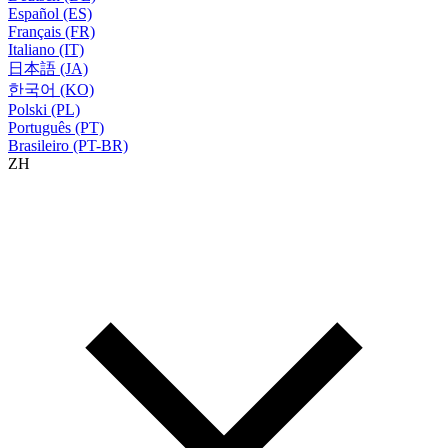
Español (ES)
Français (FR)
Italiano (IT)
日本語 (JA)
한국어 (KO)
Polski (PL)
Português (PT)
Brasileiro (PT-BR)
ZH