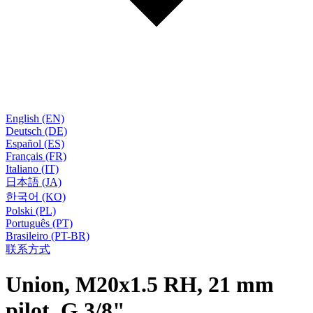
English (EN)
Deutsch (DE)
Español (ES)
Français (FR)
Italiano (IT)
日本語 (JA)
한국어 (KO)
Polski (PL)
Português (PT)
Brasileiro (PT-BR)
联系方式
Union, M20x1.5 RH, 21 mm
pilot, G 3/8"