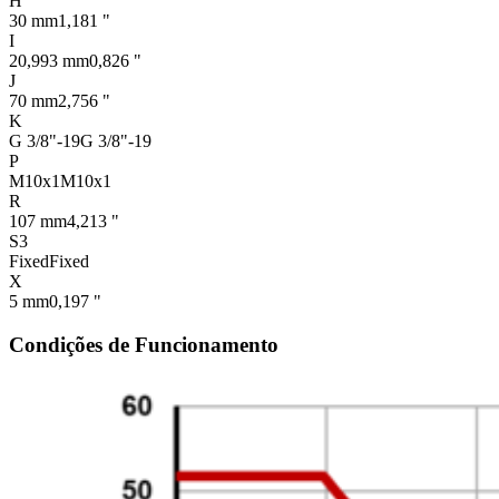
H
30 mm
1,181 "
I
20,993 mm
0,826 "
J
70 mm
2,756 "
K
G 3/8"-19
G 3/8"-19
P
M10x1
M10x1
R
107 mm
4,213 "
S3
Fixed
Fixed
X
5 mm
0,197 "
Condições de Funcionamento