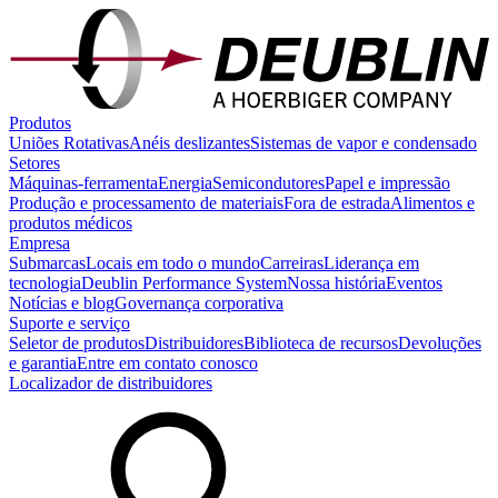
Produtos
Uniões Rotativas
Anéis deslizantes
Sistemas de vapor e condensado
Setores
Máquinas-ferramenta
Energia
Semicondutores
Papel e impressão
Produção e processamento de materiais
Fora de estrada
Alimentos e
produtos médicos
Empresa
Submarcas
Locais em todo o mundo
Carreiras
Liderança em
tecnologia
Deublin Performance System
Nossa história
Eventos
Notícias e blog
Governança corporativa
Suporte e serviço
Seletor de produtos
Distribuidores
Biblioteca de recursos
Devoluções
e garantia
Entre em contato conosco
Localizador de distribuidores