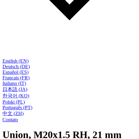
English (EN)
Deutsch (DE)
Español (ES)
Français (FR)
Italiano (IT)
日本語 (JA)
한국어 (KO)
Polski (PL)
Português (PT)
中文 (ZH)
Contato
Union, M20x1.5 RH, 21 mm