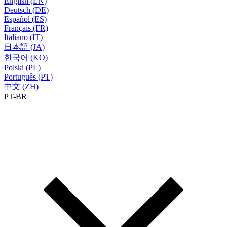
English (EN)
Deutsch (DE)
Español (ES)
Français (FR)
Italiano (IT)
日本語 (JA)
한국어 (KO)
Polski (PL)
Português (PT)
中文 (ZH)
PT-BR