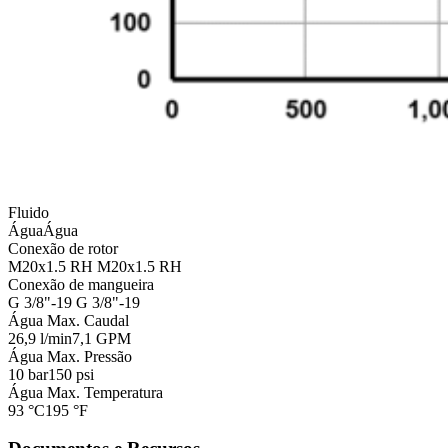
Fluido
Água
Água
Conexão de rotor
M20x1.5 RH
M20x1.5 RH
Conexão de mangueira
G 3/8"-19
G 3/8"-19
Água Max. Caudal
26,9 l/min
7,1 GPM
Água Max. Pressão
10 bar
150 psi
Água Max. Temperatura
93 °C
195 °F