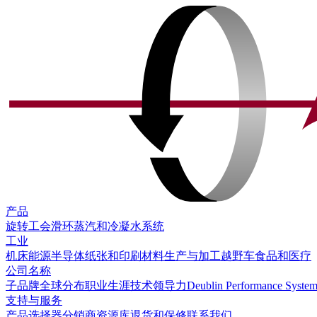
产品
旋转工会
滑环
蒸汽和冷凝水系统
工业
机床
能源
半导体
纸张和印刷
材料生产与加工
越野车
食品和医疗
公司名称
子品牌
全球分布
职业生涯
技术领导力
Deublin Performance Syste
支持与服务
产品选择器
分销商
资源库
退货和保修
联系我们