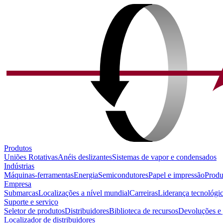
Produtos
Uniões Rotativas
Anéis deslizantes
Sistemas de vapor e condensados
Indústrias
Máquinas-ferramentas
Energia
Semicondutores
Papel e impressão
Produ
Empresa
Submarcas
Localizações a nível mundial
Carreiras
Liderança tecnológi
Suporte e serviço
Seletor de produtos
Distribuidores
Biblioteca de recursos
Devoluções e 
Localizador de distribuidores