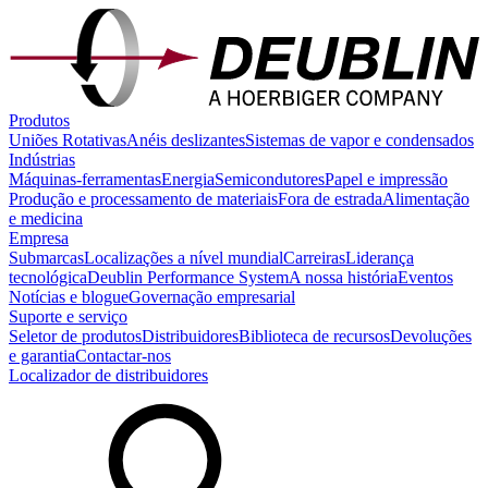
Produtos
Uniões Rotativas
Anéis deslizantes
Sistemas de vapor e condensados
Indústrias
Máquinas-ferramentas
Energia
Semicondutores
Papel e impressão
Produção e processamento de materiais
Fora de estrada
Alimentação
e medicina
Empresa
Submarcas
Localizações a nível mundial
Carreiras
Liderança
tecnológica
Deublin Performance System
A nossa história
Eventos
Notícias e blogue
Governação empresarial
Suporte e serviço
Seletor de produtos
Distribuidores
Biblioteca de recursos
Devoluções
e garantia
Contactar-nos
Localizador de distribuidores