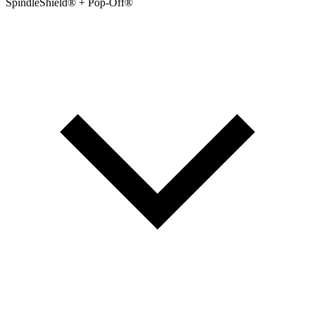
SpindleShield® + Pop-Off®