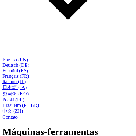
English (EN)
Deutsch (DE)
Español (ES)
Français (FR)
Italiano (IT)
日本語 (JA)
한국어 (KO)
Polski (PL)
Brasileiro (PT-BR)
中文 (ZH)
Contato
Máquinas-ferramentas