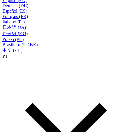
English (EN)
Deutsch (DE)
Español (ES)
Français (FR)
Italiano (IT)
日本語 (JA)
한국어 (KO)
Polski (PL)
Brasileiro (PT-BR)
中文 (ZH)
PT