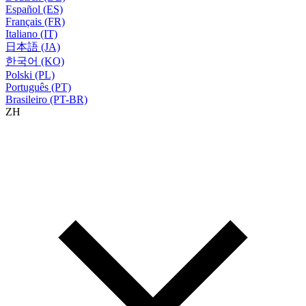
Español (ES)
Français (FR)
Italiano (IT)
日本語 (JA)
한국어 (KO)
Polski (PL)
Português (PT)
Brasileiro (PT-BR)
ZH