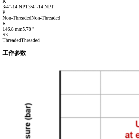
K
3/4"-14 NPT
3/4"-14 NPT
P
Non-Threaded
Non-Threaded
R
146.8 mm
5.78 "
S3
Threaded
Threaded
工作参数