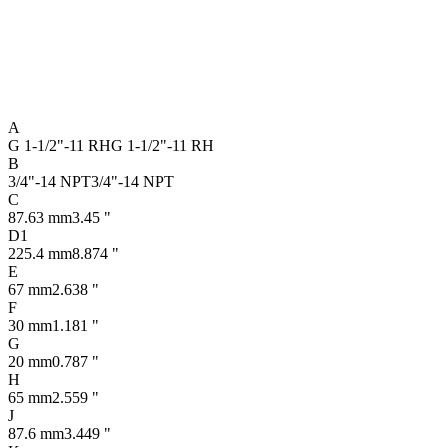
A
G 1-1/2"-11 RH
G 1-1/2"-11 RH
B
3/4"-14 NPT
3/4"-14 NPT
C
87.63 mm
3.45 "
D1
225.4 mm
8.874 "
E
67 mm
2.638 "
F
30 mm
1.181 "
G
20 mm
0.787 "
H
65 mm
2.559 "
J
87.6 mm
3.449 "