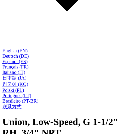
English (EN)
Deutsch (DE)
Español (ES)
Français (FR)
Italiano (IT)
日本語 (JA)
한국어 (KO)
Polski (PL)
Português (PT)
Brasileiro (PT-BR)
联系方式
Union, Low-Speed, G 1-1/2"
RH, 3/4" NPT