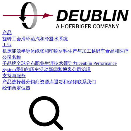
产品
旋转工会
滑环
蒸汽和冷凝水系统
工业
机床
能源
半导体
纸张和印刷
材料生产与加工
越野车
食品和医疗
公司名称
子品牌
全球分布
职业生涯
技术领导力
Deublin Performance
System
我们的历史
活动
新闻和博客
公司治理
支持与服务
产品选择器
分销商
资源库
退货和保修
联系我们
经销商定位器